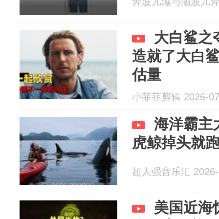
奔波儿灞与灞波儿奔 20
大白鲨之
造就了大白
估量
小菲菲剪辑 2026-07
海洋霸主
虎鲸掉头就
超人强音乐汇 2026-0
美国近海