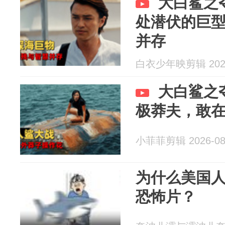
大白鲨之
处潜伏的巨
并存
白衣少年映剪辑 2026
大白鲨之
极莽夫，敢
小菲菲剪辑 2026-08
为什么美国
恐怖片？