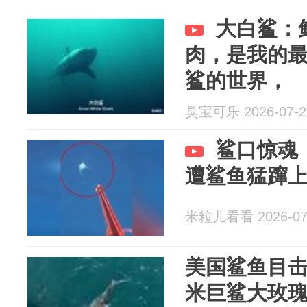
大白鲨：
肉，是我的
鲨的世界，
臭宝可乐 2026-07-2
鲨口惊魂
遭鲨鱼猛蹿上
米粒儿看看 2026-07
美国鲨鱼目击
米巨鲨大玫