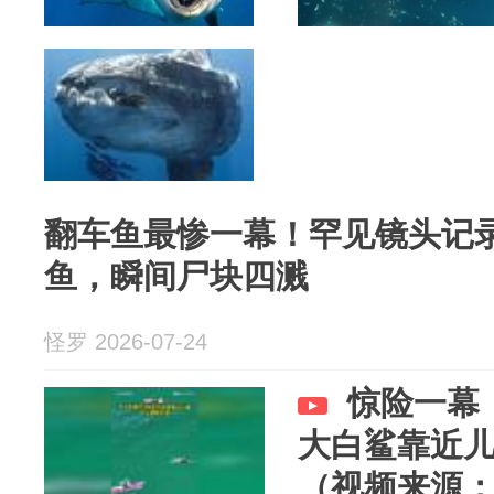
翻车鱼最惨一幕！罕见镜头记
鱼，瞬间尸块四溅
怪罗 2026-07-24
惊险一幕
大白鲨靠近
（视频来源