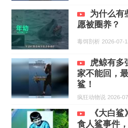
为什么有
愿被圈养？
毒饵剖析 2026-07-1
虎鲸有多
家不能回，
鲨！
疯狂动物说 2026-07
《大白鲨》
食人鲨事件