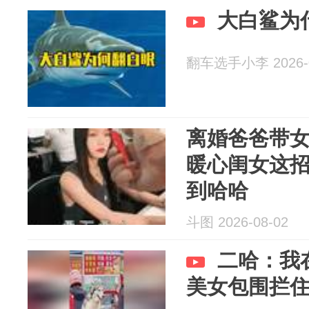
大白鲨为
翻车选手小李 2026-0
离婚爸爸带女
暖心闺女这
到哈哈
斗图 2026-08-02
二哈：我
美女包围拦