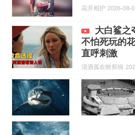
花开相护 2026-08-0
大白鲨之
不怕死玩的
直呼刺激
清酒孤欢映剪辑 2026