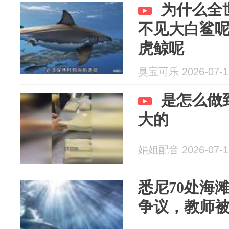
为什么全
不见大白鲨
虎鲸呢
臭宝可乐 2026-07-1
是怎么做
大的 ​
娟姐配音 2026-07-1
悉尼70处海
争议，教师