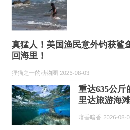
真猛人！美国渔民意外钓获鲨
回海里！
狸猫之一的动物圈 2026-08-03
重达635公
里达旅游海
暗香暗香 2026-08-0