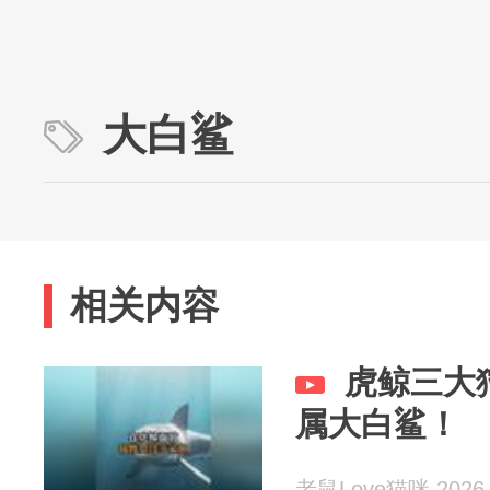
大白鲨
相关内容
虎鲸三大
属大白鲨！
老鼠Love猫咪 2026-