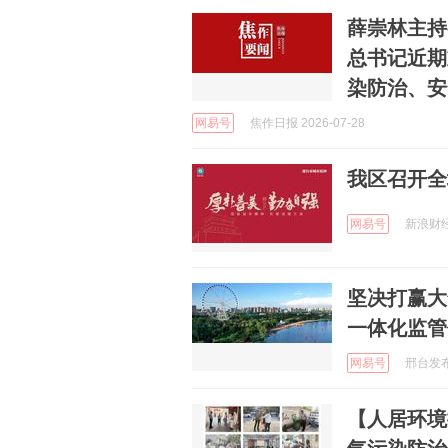
薛崇林主持
总书记近期
染防治、安
网易号
焦作日报 2026-07-28
我区召开全
网易号
新浪财经 
坚决打赢大
一体化监管
网易号
邢台发布 
【人居环境