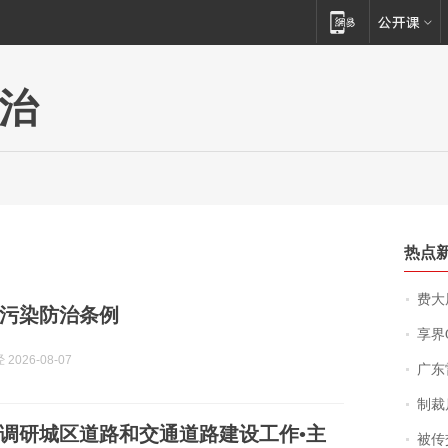
治
热点
费大厨
污染防治条例
享界
2026-08-07
广东雷州
制裁
调研城区道路和交通道路建设工作•主
被传交付严重超