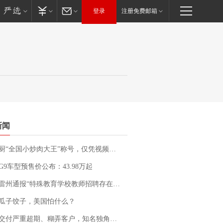
登录
注册免费邮箱
新闻
“全国小炒肉大王”称号，仅凭视频评出？中国烹饪协会回应
G9车型预售价公布：43.98万起
通报“特殊教育学校教师招聘存在违规行为”：已启动问责程序 副校长被停职
瓜子饺子，美国怕什么？
期、糊弄客户，知名独角兽车企创始人回应：都没证据，将依法采取措施，“本人长期与美国交管局保持沟通，对方表示肯定”