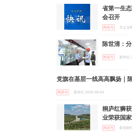
省第一生态
会召开
网易号
天之水网 
陈世清：分
网易号
新华社 2
党旗在基层一线高高飘扬｜
网易号
新华社 2026-08-04
桐庐红狮获
业荣获国家
网易号
新浪财经 