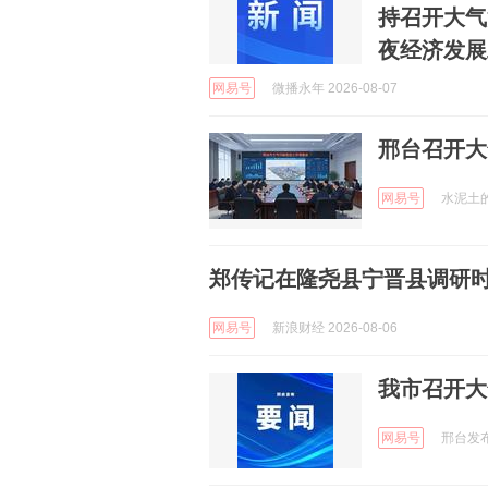
持召开大气
夜经济发展
网易号
微播永年 2026-08-07
邢台召开大
网易号
水泥土的搞
郑传记在隆尧县宁晋县调研
网易号
新浪财经 2026-08-06
我市召开大
网易号
邢台发布 