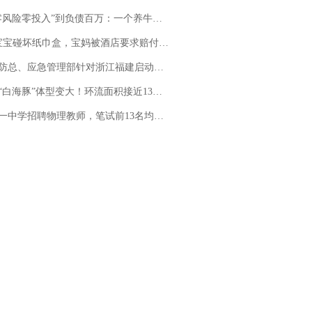
险零投入”到负债百万：一个养牛项目崩盘后，谁该为农户的贷款买单丨红星调查
坏纸巾盒，宝妈被酒店要求赔付924元！三亚一酒店回复：骨瓷定制！网友一查价格，吵翻了
总、应急管理部针对浙江福建启动防汛防台风四级应急响应
白海豚”体型变大！环流面积接近13个浙江那么大
招聘物理教师，笔试前13名均遭淘汰？教育局：已叫停招聘，成立调查组全面核查