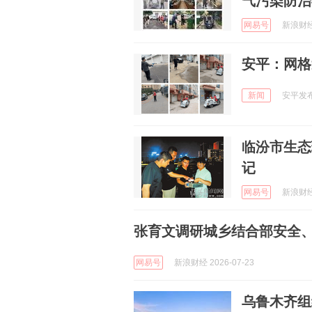
气污染防治
网易号
新浪财经 
安平：网格
新闻
安平发布 
临汾市生态
记
网易号
新浪财经 
张育文调研城乡结合部安全、大
网易号
新浪财经 2026-07-23
乌鲁木齐组