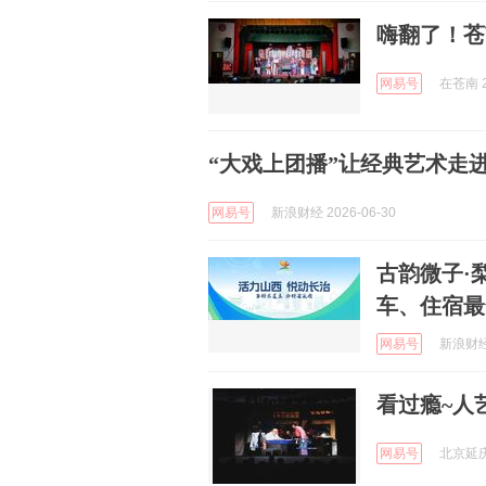
嗨翻了！苍
网易号
在苍南 2
“大戏上团播”让经典艺术走
网易号
新浪财经 2026-06-30
古韵微子·
车、住宿最
网易号
新浪财经 
看过瘾~人
网易号
北京延庆 