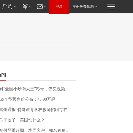
登录
注册免费邮箱
新闻
“全国小炒肉大王”称号，仅凭视频评出？中国烹饪协会回应
G9车型预售价公布：43.98万起
通报“特殊教育学校教师招聘存在违规行为”：已启动问责程序 副校长被停职
瓜子饺子，美国怕什么？
期、糊弄客户，知名独角兽车企创始人回应：都没证据，将依法采取措施，“本人长期与美国交管局保持沟通，对方表示肯定”