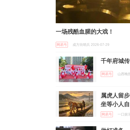
一场残酷血腥的大戏！
网易号
成方街哨兵 2026-07-29
网易号
山西晚报 
属虎人留步
坐等小人自
网易号
一口娱乐 