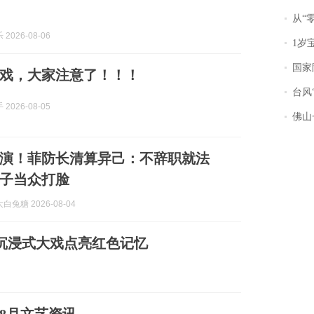
从“零风
2026-08-06
1岁宝宝碰
国家防
戏，大家注意了！！！
台风“
2026-08-05
佛山一中学
演！菲防长清算异己：不辞职就法
子当众打脸
兔糖 2026-08-04
沉浸式大戏点亮红色记忆