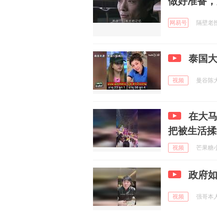
做好准备，
网易号
隔壁老投 
泰国大
视频
曼谷陈大叔
在大
把被生活揉
视频
芒果糖小蜜
政府
视频
强哥本人号