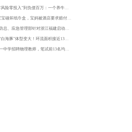
险零投入”到负债百万：一个养牛项目崩盘后，谁该为农户的贷款买单丨红星调查
坏纸巾盒，宝妈被酒店要求赔付924元！三亚一酒店回复：骨瓷定制！网友一查价格，吵翻了
总、应急管理部针对浙江福建启动防汛防台风四级应急响应
白海豚”体型变大！环流面积接近13个浙江那么大
招聘物理教师，笔试前13名均遭淘汰？教育局：已叫停招聘，成立调查组全面核查