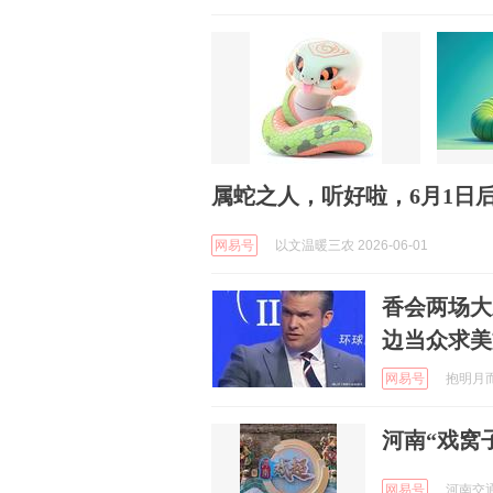
属蛇之人，听好啦，6月1日
网易号
以文温暖三农 2026-06-01
香会两场大
边当众求美
网易号
抱明月而长
河南“戏窝
网易号
河南交通广