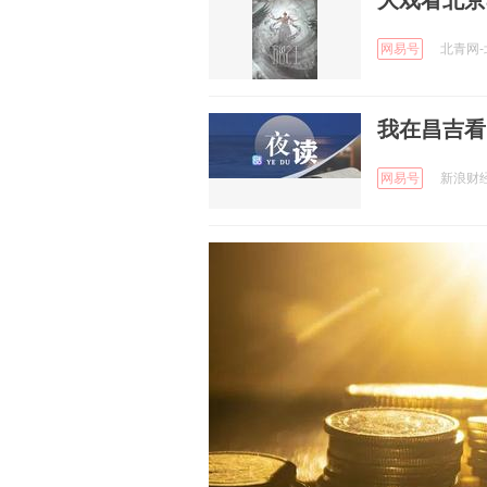
大戏看北京
网易号
北青网-北
我在昌吉看
网易号
新浪财经 