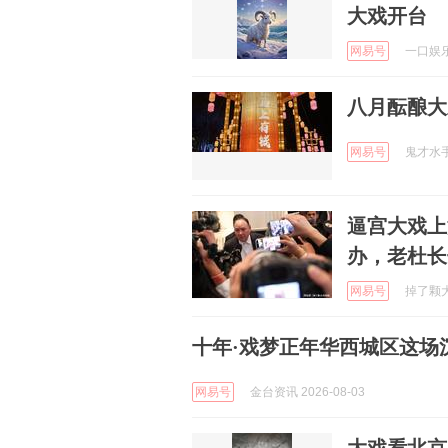
大戏开台
网易号
一口娱乐 
八月酝酿大
网易号
鬼才水手 
逼宫大戏上
办，老杜长
网易号
掉了颗大白
十年·戏梦正年华西城区这场
网易号
金台资讯 2026-08-03