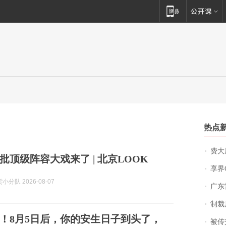
热点
费大厨
批顶级阵容大戏来了 | 北京LOOK
享界
分队 2026-08-07
广东雷州
制裁
！8月5日后，你的安生日子到头了，
被传交付严重超