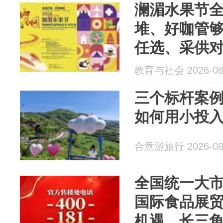
澜湄水果节
堆、好咖管
任选、采供对
键解锁！
教育与社会 2026-08
三个标杆案
如何用小投
合意游旅行 2026-08
全国统一大
国际食品展
机遇，长三