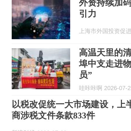
外资持续加码
引力
上海市外国投资促进中心
高温天里的清
埠中支走进物
员”
哇咔咔啊 2026-07-2
以税改促统一大市场建设，上
商涉税文件条款833件