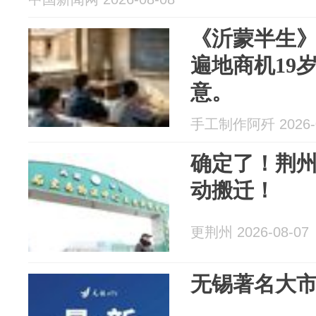
《沂蒙半生》
遍地商机19
意。
手工制作阿歼 2026-0
确定了！荆州
动搬迁！
更荆州 2026-08-07
无锡著名大市