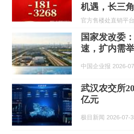
机遇，长三
在发售
官方售楼处直销平台 20
国家发改委：
速，扩内需
中国企业报 2026-07
武汉农交所2
亿元
极目新闻 2026-07-3