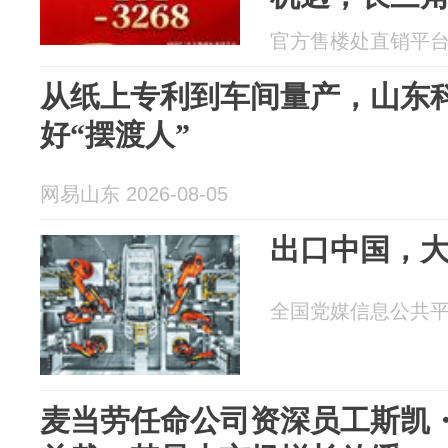
在发售
官方售楼处直销平台 20
从纸上专利到车间量产，山东
好“摆渡人”
网易山东 2026-08-05
出口中国，
全国党媒信息公共平台 2
麦当劳任命公司资深员工斯凯