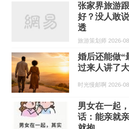
张家界旅游
好？没人敢
透
旅游策划师 2026-08
婚后还能做“
过来人讲了
时光慢邮啊 2026-08
男女在一起
话：能亲就
就抱