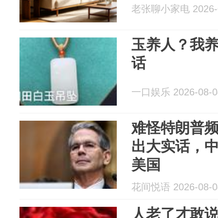
老张聊小家电 2026-0
玉养人？我
话
一口娱乐 2026-08-0
难怪特朗普
出大实话，中
美国
花间悦语 2026-08-0
人老了才敢