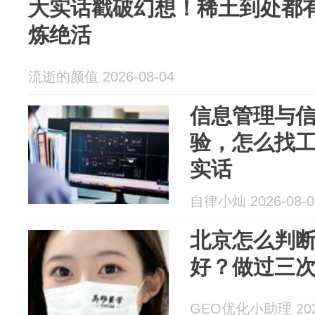
大实话戳破幻想！稀土到处都
炼绝活
流逝的颜值 2026-08-04
信息管理与
验，怎么找
实话
自律小灿 2026-08-0
北京怎么判
好？做过三
GEO优化小助理 2026