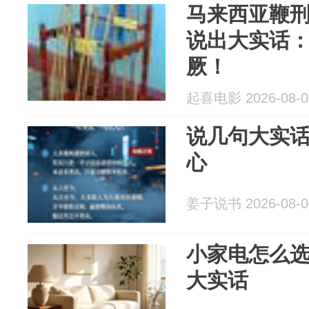
马来西亚鞭
说出大实话
厥！
起喜电影 2026-08-0
说几句大实
心
姜子说书 2026-08-0
小家电怎么
大实话