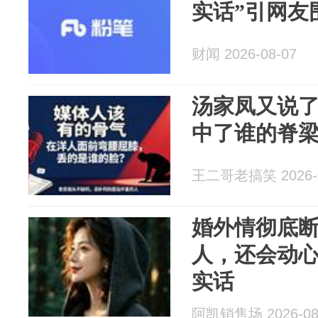
实话”引网友
财闻 2026-08-07
汤家凤又说
中了谁的脊
王二哥老搞笑 2026-0
婚外情彻底
人，还会动心
实话
阿凯销售场 2026-08