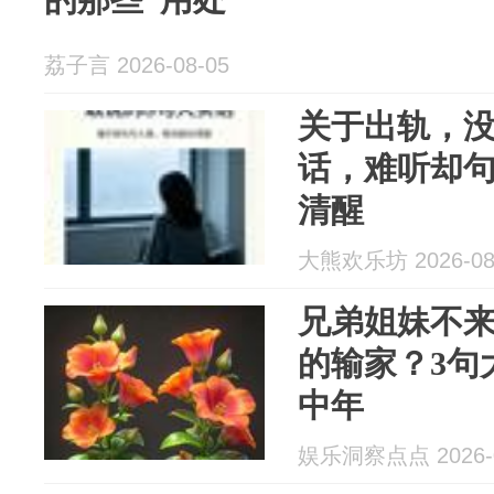
荔子言 2026-08-05
关于出轨，没
话，难听却
清醒
大熊欢乐坊 2026-08
兄弟姐妹不
的输家？3句
中年
娱乐洞察点点 2026-0