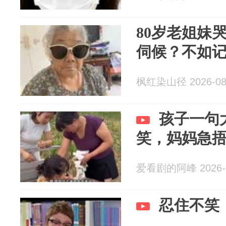
80岁老姐妹
伺候？不如记
枫红染山径 2026-08
孩子一句
笑，妈妈急
爱看剧的阿峰 2026-0
忍住不笑