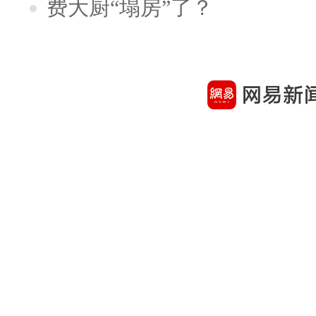
费大厨“塌房”了？