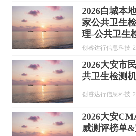
2026白城本
家公共卫生
理-公共卫生
告卫生许可
创睿达行信息科技 202
2026大安市
共卫生检测
创睿达行信息科技 202
2026大安C
威测评榜单&