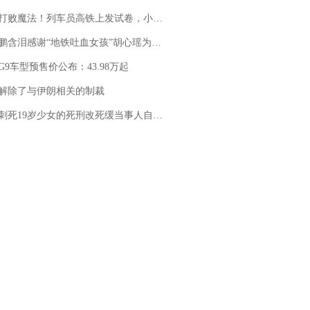
法！列车员高铁上发试卷，小朋友一秒静音，12306回应：列车员个人行为，不是铁路规定
地铁吐血女孩”胡心瑶为嫣然天使捐99999元：这份捐赠太沉重，尊重其捐赠意愿，个人向胡心瑶和她的病友之家各捐赠99999元
G9车型预售价公布：43.98万起
解除了与伊朗相关的制裁
19岁少女的死刑改死缓当事人自述：出狱11年间始终刻意躲避被害人家属