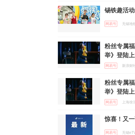
锡铁趣活动
网易号
无锡地铁在
粉丝专属福
举》登陆上
网易号
新浪财经 
粉丝专属福
举》登陆上
网易号
上海徐汇 
惊喜！又一
网易号
无锡eTV