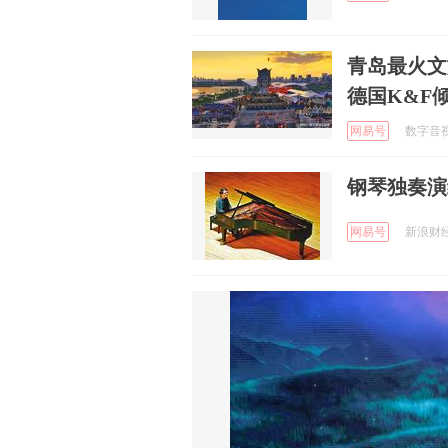
青岛最火文
德国K&F
网易号
数字音视工
钢琴独奏演
网易号
新浪财经 