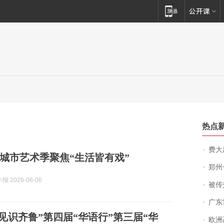
热点
费大厨
城市艺术季聚焦“生活皆有戏”
郑州一汉堡店
 2026-08-06
被传交付严重超
广东雷州
·见识齐鲁”第四届“华语行”第三届“华
欧洲