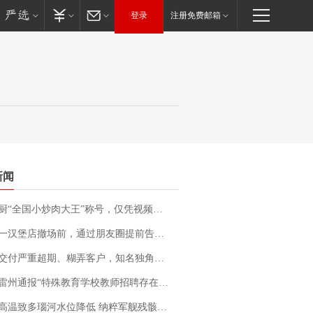
登录
注册免费邮箱
新闻
“全国小炒肉大王”称号，仅凭视频评出？中国烹饪协会回应
撤场前，通过朋友圈提前告知逐一退费，有顾客仅剩1元也全被退回，分文不少；顾客：言而有信，让人感动
期、糊弄客户，知名独角兽车企创始人回应：都没证据，将依法采取措施，“本人长期与美国交管局保持沟通，对方表示肯定”
通报“特殊教育学校教师招聘存在违规行为”：已启动问责程序 副校长被停职
高温致多瑙河水位降低 纳粹军舰残骸重见天日