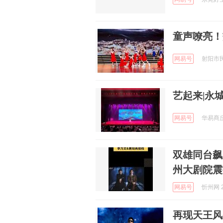
童声嘹亮！
网易号
射阳市民 
艺起来|永
网易号
华易商丘 
双雄同台飙
州大剧院震
网易号
忻州网 2
再现天王风