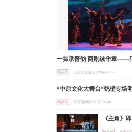
一舞承晋韵 两剧续华章——
网易号
坚定文化自信 2026-08-04
“中原文化大舞台”鹤壁专场
网易号
鹤壁新闻网 2026-08-04
《主角》即
网易号
东莞好生活