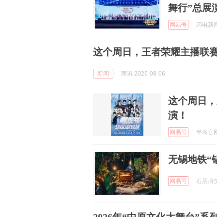
舞行”总展
网易号
闪电新闻 
这个周日，王者荣耀主播联
新闻
商讯 2026-08-06
这个周日，
演！
网易号
半岛官网 
无锡地铁“
网易号
石辰搞笑日