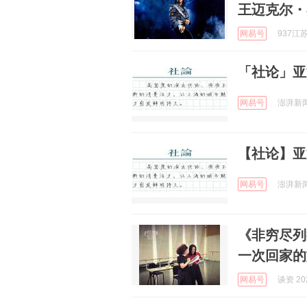
王迈克尔・
网易号
937江苏
「社论」亚
网易号
澎湃新闻 
【社论】亚
网易号
澎湃新闻 
《非穷尽列
一次回家的
网易号
谈资 202