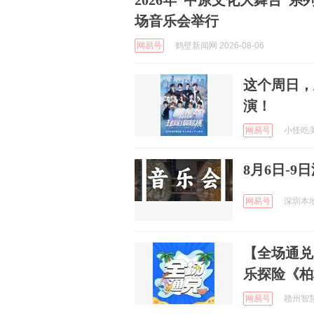
2026年“中原文化大舞台”
场音乐会举行
网易号
鹤壁新闻网 2026-08-06
这个周日，
演！
网易号
小怪吃美食
8月6日-
网易号
深圳本地宝
【全场通兑
乐探险《柏
网易号
赣州智慧旅