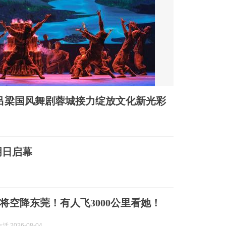
吕梁国风舞剧蓉城接力绽放文化新光彩
明日启幕
将空降东莞！有人飞3000公里看她！
 2026-08-04