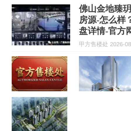
佛山金地臻玥
房源-怎么样？
盘详情-官方
处位置-学区-
甲方售楼处 2026-08