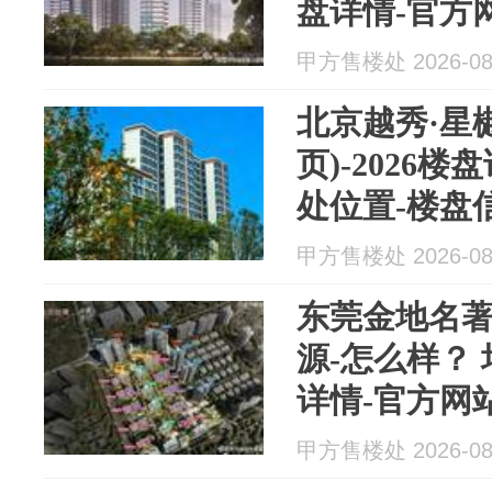
盘详情-官方
处位置-学区-
甲方售楼处 2026-08
北京越秀·星
页)-2026
处位置-楼盘
甲方售楼处 2026-08
东莞金地名著
源-怎么样？ 
详情-官方网
位置-学区-商
甲方售楼处 2026-08