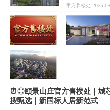
京房天下@A
甲方售楼处 2026-08
⏰◎颐景山庄官方售楼处｜城芯核
搜甄选｜新国标人居新范式