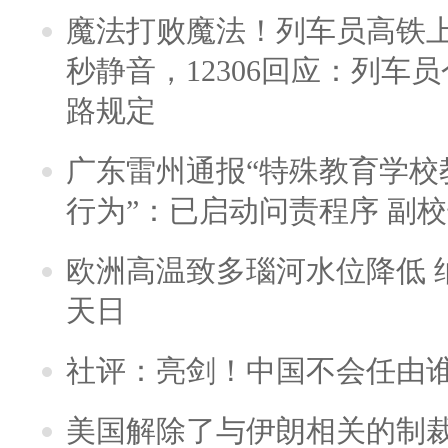
魔法打败魔法！列车员高铁
秒静音，12306回应：列车
路规定
广东雷州通报“特殊教育学校
行为”：已启动问责程序 副
欧洲高温致多瑙河水位降低 
天日
社评：亮剑！中国不会任由
美国解除了与伊朗相关的制