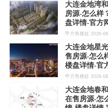
大连金地湾和
房源-怎么样？
盘详情-官方
处位置-学区-
甲方售楼处 2026-08
大连金地星光
售房源-怎么样
楼盘详情-官
楼处位置-学区
甲方售楼处 2026-08
大连金地春和
在售房源-怎
情-楼盘详情-