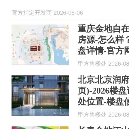
官方指定开发商 2026-08-06
重庆金地自在
房源-怎么样？
盘详情-官方
处位置-学区-
甲方售楼处 2026-08
北京北京润
页)-2026
处位置-楼盘
甲方售楼处 2026-08