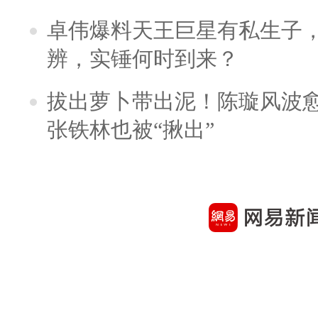
卓伟爆料天王巨星有私生子
辨，实锤何时到来？
拔出萝卜带出泥！陈璇风波
张铁林也被“揪出”