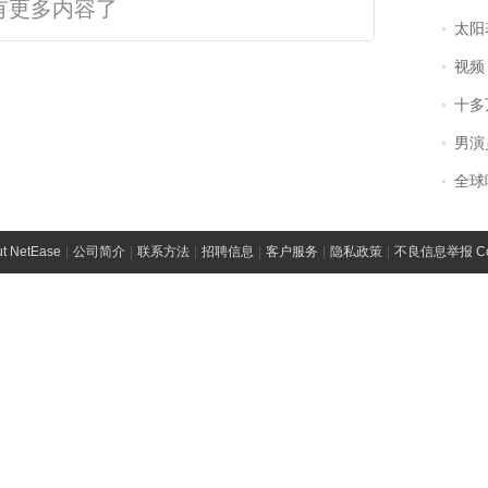
有更多内容了
太阳
视频丨
十多
男演员钟宇飞
全球唯一没有
t NetEase
|
公司简介
|
联系方法
|
招聘信息
|
客户服务
|
隐私政策
|
不良信息举报 Comp