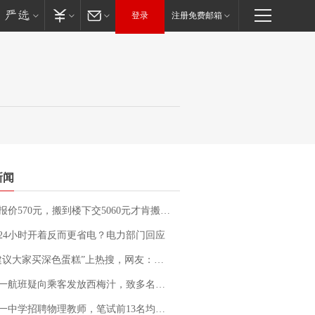
登录
注册免费邮箱
新闻
价570元，搬到楼下交5060元才肯搬上楼！女子傻眼了……
24小时开着反而更省电？电力部门回应
建议大家买深色蛋糕”上热搜，网友：天塌了！
客发放西梅汁，致多名乘客在飞行途中排队上厕所！乘客：机上100多人只有2个厕所；客服回应：并非每架飞机都会发放西梅汁
招聘物理教师，笔试前13名均遭淘汰？教育局：已叫停招聘，成立调查组全面核查