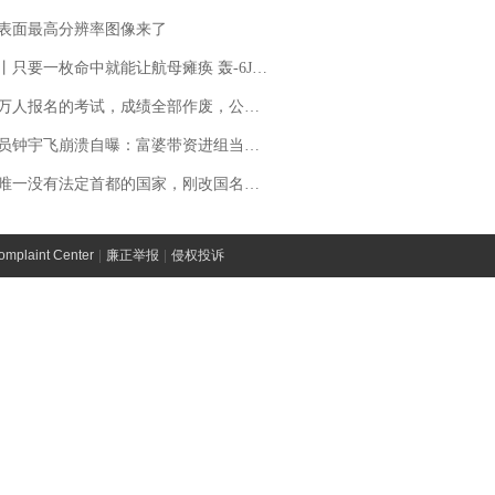
表面最高分辨率图像来了
只要一枚命中就能让航母瘫痪 轰-6J实力有多强？
万人报名的考试，成绩全部作废，公平么？
崩溃自曝：富婆带资进组当女主角，50多集短剧强加60余场吻戏......不敢得罪只能强忍
法定首都的国家，刚改国名，总统就邀请中国大使骑行绕了几乎整个国境线一圈，还曾两次到中国寻根
laint Center
|
廉正举报
|
侵权投诉