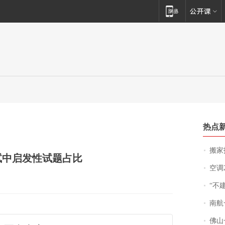
热点
搬家报
试中启发性试题占比
空调
“不
南航一航班疑向乘
佛山一中学