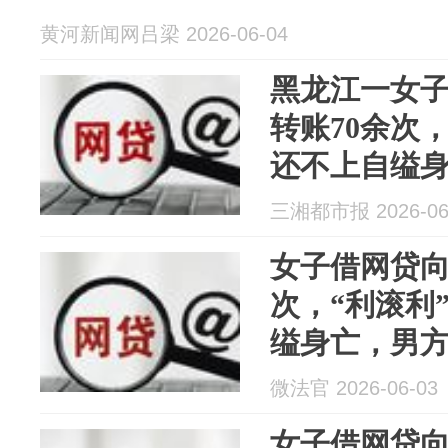
黄河新闻网吕梁 2026-06-04
黑龙江一女
转账70余次，
还不上自缢
寻求还款帮
三湘都市报 2026-06
索赔25.8万
女子借网贷向
次，“利滚利
缢身亡，男方
微法官 2026-06-03
女子借网贷向