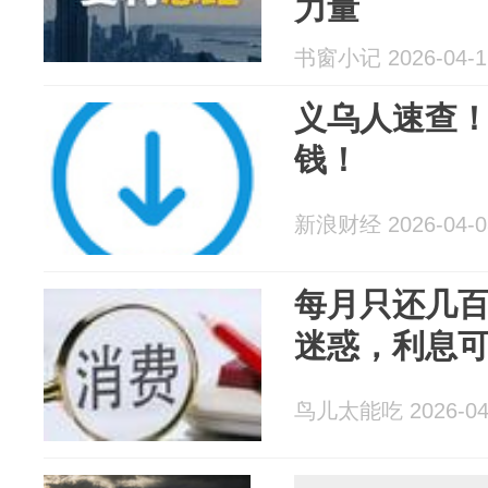
力量
书窗小记 2026-04-1
义乌人速查
钱！
新浪财经 2026-04-0
每月只还几
迷惑，利息
鸟儿太能吃 2026-04