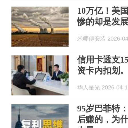
10万亿！美
惨的却是发
米师傅安装 2026-04
信用卡透支1
资卡内扣划。扣
华人星光 2026-04-1
95岁巴菲特：
后赚的，为