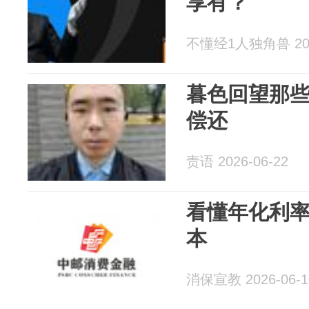
享有？
不懂经1人独角兽 2026
暮色回望那
偿还
责语 2026-06-22
看懂年化利
本
消保宣教 2026-06-1