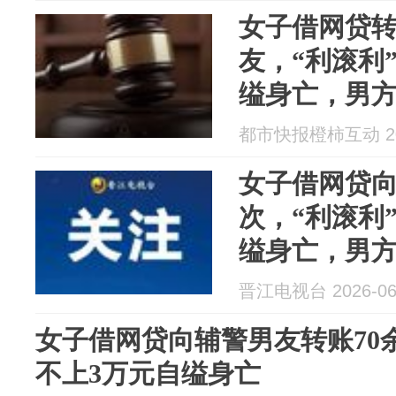
女子借网贷转
友，“利滚利
缢身亡，男方
都市快报橙柿互动 202
女子借网贷向
次，“利滚利
缢身亡，男方
晋江电视台 2026-06
女子借网贷向辅警男友转账70
不上3万元自缢身亡