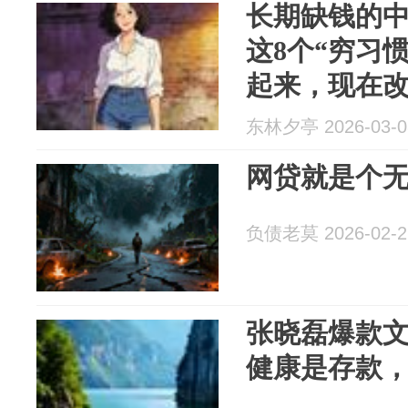
长期缺钱的
这8个“穷习
起来，现在
东林夕亭 2026-03-0
网贷就是个
负债老莫 2026-02-2
张晓磊爆款文
健康是存款