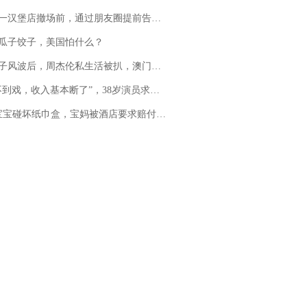
撤场前，通过朋友圈提前告知逐一退费，有顾客仅剩1元也全被退回，分文不少；顾客：言而有信，让人感动
瓜子饺子，美国怕什么？
风波后，周杰伦私生活被扒，澳门输10亿传闻早已经水落石出
，收入基本断了”，38岁演员求职景区NPC：工作量断崖式下跌，留给我试错的时间不多了
坏纸巾盒，宝妈被酒店要求赔付924元！三亚一酒店回复：骨瓷定制！网友一查价格，吵翻了