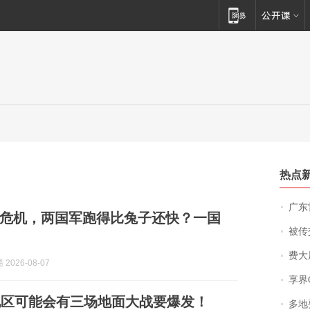
热点
广东雷州
危机，两国军跑得比兔子还快？一国
被传交付严重超
费大厨
2026-08-07
享界
地区可能会有三场地面大战要爆发！
多地