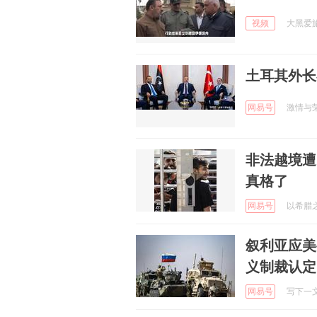
视频
大黑爱旅游
土耳其外长
网易号
激情与荣耀
非法越境遭
真格了
网易号
以希腊之名
叙利亚应美
义制裁认定
网易号
写下一文一