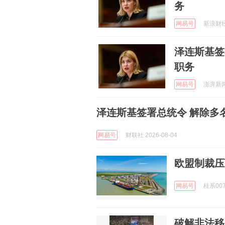
务
网易号
新浪财经 
泽连斯基签
职务
网易号
澎湃新闻 
泽连斯基签署总统令 解除多
网易号
财联社 2026-08-04
欧盟制裁压
网易号
桂系007 
破解非法移