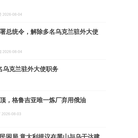
2026-08-04
署总统令，解除多名乌克兰驻外大使
2026-08-04
名乌克兰驻外大使职务
顶，格鲁吉亚唯一炼厂弃用俄油
2026-08-03
民困局 意大利提议在黑山与乌干达建