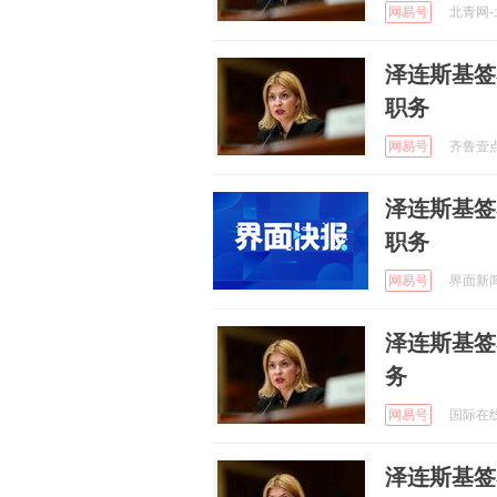
网易号
北青网-北
泽连斯基签
职务
网易号
齐鲁壹点 
泽连斯基签
职务
网易号
界面新闻 
泽连斯基签
务
网易号
国际在线 
泽连斯基签