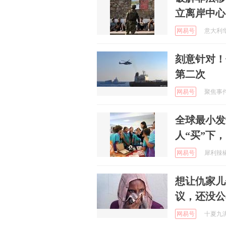
立离岸中心
网易号
意大利华人
刻意针对！
第二次
网易号
聚焦事件 
全球最小发
人“买”下
网易号
犀利辣椒 
想让仇家儿
议，还没公
网易号
十夏九漓 