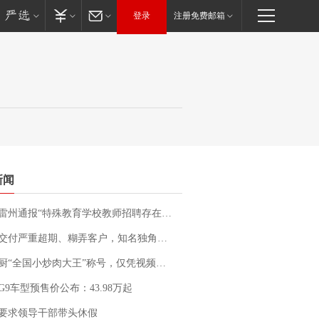
登录
注册免费邮箱
新闻
通报“特殊教育学校教师招聘存在违规行为”：已启动问责程序 副校长被停职
期、糊弄客户，知名独角兽车企创始人回应：都没证据，将依法采取措施，“本人长期与美国交管局保持沟通，对方表示肯定”
“全国小炒肉大王”称号，仅凭视频评出？中国烹饪协会回应
G9车型预售价公布：43.98万起
要求领导干部带头休假