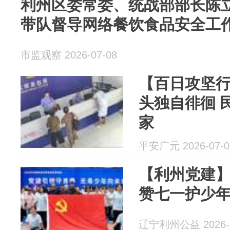
利州区委常委、统战部部长陈立
带队督导网络餐饮食品安全工
市监观察 2026-07-08
【百日攻坚
头独自徘徊 
家
平安广元 2026-07-0
【利州党建】
赞七一护少年
辽宁利州公益 2026-0