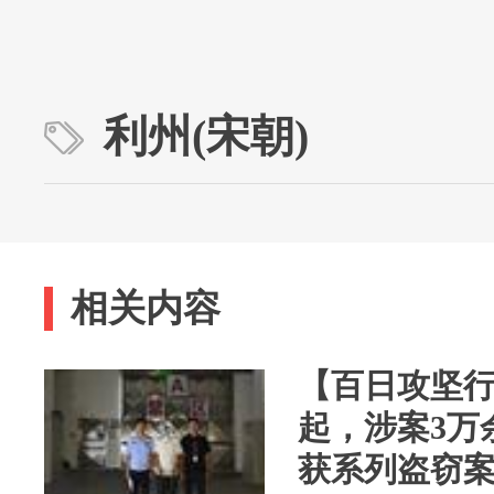
利州(宋朝)
相关内容
【百日攻坚行
起，涉案3万
获系列盗窃