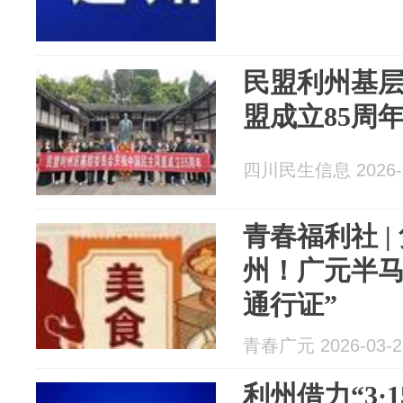
民盟利州基
盟成立85周
四川民生信息 2026-0
青春福利社 |
州！广元半马
通行证”
青春广元 2026-03-2
利州借力“3·