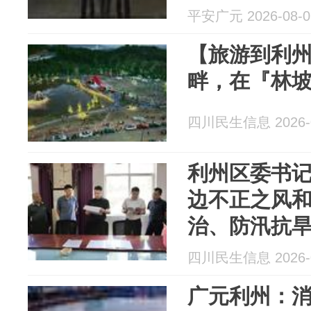
平安广元 2026-08-0
【旅游到利
畔，在『林
四川民生信息 2026-0
利州区委书
边不正之风
治、防汛抗
村改造项目
四川民生信息 2026-0
广元利州：