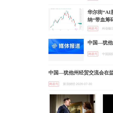
华尔街“A
纳“带血筹
网易号
科创板日报
中国—犹他
网易号
中国国际商
中国—犹他州经贸交流会在
网易号
新浪财经 2026-07-30