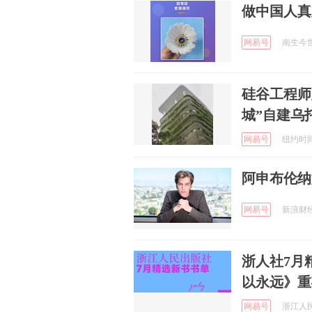
做中国人真
网易号
南生今世说
硅谷工程师
城”自建乌
网易号
纽约时间 
阿申布伦纳
网易号
新浪财经 
浙人社7月
以永远》重
网易号
浙江人民出