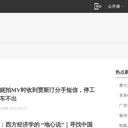
热点
费大厨
妮拍MV时收到贾斯汀分手短信，停工
享界
拖车不出
广东雷州
啊 2026-08-07
被传交付严重超
：西方经济学的 “地心说”｜寻找中国
制裁