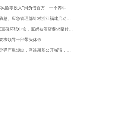
险零投入”到负债百万：一个养牛项目崩盘后，谁该为农户的贷款买单丨红星调查
总、应急管理部针对浙江福建启动防汛防台风四级应急响应
坏纸巾盒，宝妈被酒店要求赔付924元！三亚一酒店回复：骨瓷定制！网友一查价格，吵翻了
要求领导干部带头休假
弹严重短缺，泽连斯基公开喊话，乌克兰失去导弹拦截能力？