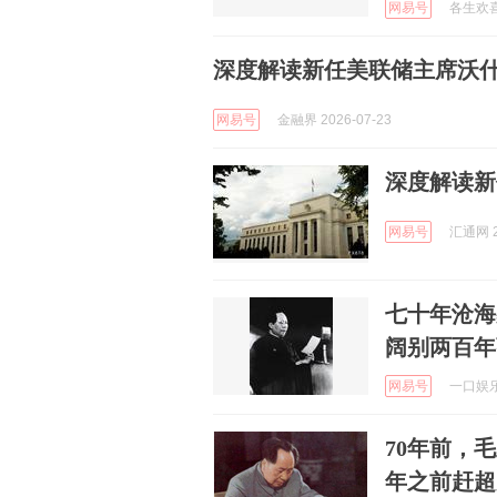
网易号
各生欢喜者
深度解读新任美联储主席沃
网易号
金融界 2026-07-23
深度解读新
网易号
汇通网 2
七十年沧海
阔别两百年
网易号
一口娱乐 
70年前，
年之前赶超