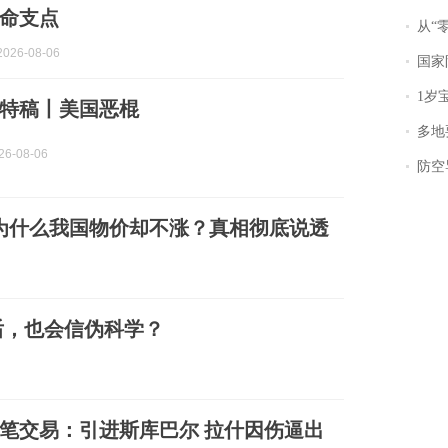
命支点
从“零风
026-08-06
国家防
1岁宝宝碰
特稿丨美国恶棍
多地
6-08-06
防空导
，为什么我国物价却不涨？真相彻底说透
后，也会信伪科学？
笔交易：引进斯库巴尔 拉什因伤逼出