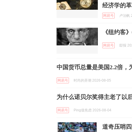
经济学的革
网易号
卢泊帆 2
《纽约客》
网易号
邸报 202
中国货币总量是美国2.2倍
网易号
时尚的弄潮 2026-08-05
为什么诺贝尔奖得主老了以
网易号
Ping值焦虑 2026-08-04
道奇压哨四