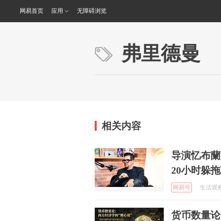
网易首页
应用
无障碍浏览
弗里德曼
相关内容
导演忆布蘭
20小时躲
网易号
生活观察员
货币数量论