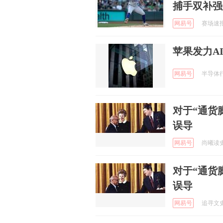
捕手双补强
网易号
赛场速报局
苹果发力A
网易号
半导体行业
对于“通货
误导
网易号
尚曦读史 
对于“通货
误导
网易号
追寻文史 