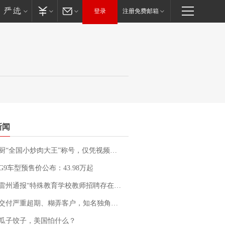
登录
注册免费邮箱
新闻
“全国小炒肉大王”称号，仅凭视频评出？中国烹饪协会回应
G9车型预售价公布：43.98万起
通报“特殊教育学校教师招聘存在违规行为”：已启动问责程序 副校长被停职
期、糊弄客户，知名独角兽车企创始人回应：都没证据，将依法采取措施，“本人长期与美国交管局保持沟通，对方表示肯定”
瓜子饺子，美国怕什么？