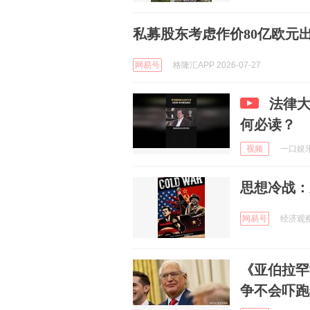
私募股东考虑作价80亿欧元出售
网易号
格隆汇APP 2026-07-27
法律大
何必读？
视频
一口娱乐 
思想冷战：
网易号
经济观察报
《亚伯拉罕
争不会吓跑