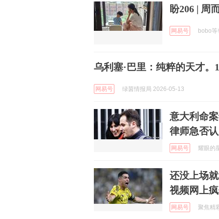
盼206 | 
网易号
bobo等
乌利塞·巴里：纯粹的天才。
网易号
绿茵情报局 2026-05-13
意大利命案
律师急否认
网易号
耀眼的星火
还没上场就
视频网上疯
网易号
聚焦精彩瞬