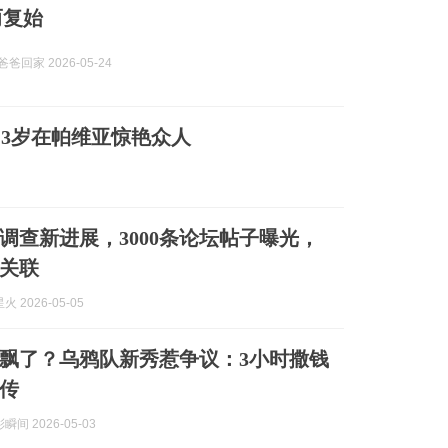
周而复始
爸爸回家 2026-05-24
13岁在帕维亚惊艳众人
调查新进展，3000条论坛帖子曝光，
关联
 2026-05-05
飘了？乌鸦队新秀惹争议：3小时撒钱
传
间 2026-05-03