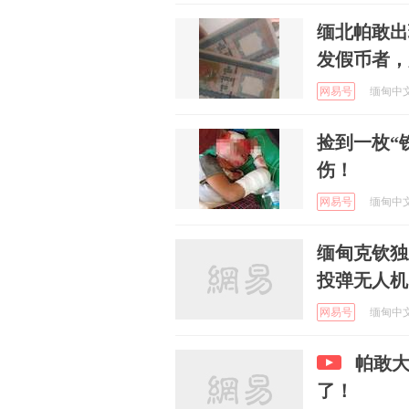
缅北帕敢出
发假币者，
网易号
缅甸中文网
捡到一枚“
伤！
网易号
缅甸中文网
缅甸克钦独
投弹无人机
网易号
缅甸中文网
帕敢
了！