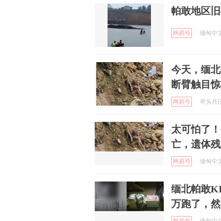
帕敢地区旧
网易号
缅甸中文网
今天，缅北
断臂触目惊
网易号
举头月已燕
太可怕了！
亡，遗体残
网易号
缅甸中文网
缅北帕敢K
万跑了，然