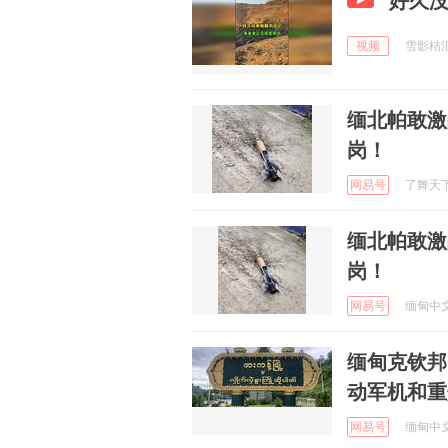
好久
视频
雪影桔汇写
缅北帕敢激
岗！
网易号
了舞天下 
缅北帕敢激
岗！
网易号
缅甸中文网
缅甸克钦邦
动军机和重
网易号
缅甸中文网