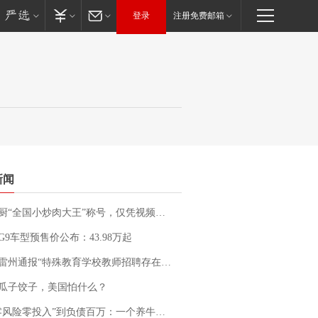
登录
注册免费邮箱
新闻
“全国小炒肉大王”称号，仅凭视频评出？中国烹饪协会回应
G9车型预售价公布：43.98万起
通报“特殊教育学校教师招聘存在违规行为”：已启动问责程序 副校长被停职
瓜子饺子，美国怕什么？
险零投入”到负债百万：一个养牛项目崩盘后，谁该为农户的贷款买单丨红星调查