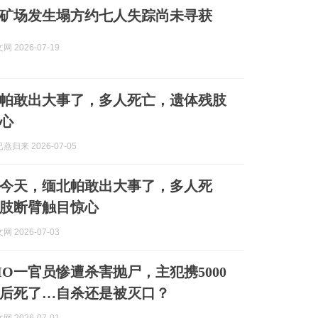
矿场发生塌方约七人失踪尚未寻获
 2026-07-19
帕敢出大事了，多人死亡，遗体残肢
心
归来 2026-07-05
今天，缅北帕敢出大事了，多人死
肢断臂触目惊心
 2026-07-03
IO一官员惨遭杀害抛尸，主犯携5000
后死了…自杀还是被灭口？