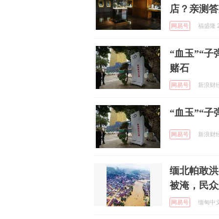
店？亲测答
网易号
福盛隆 2
“血玉”“
赌石
网易号
新浪财经 
“血玉”“子
网易号
新浪财经 
缅北帕敢洪
被淹，民众
网易号
缅甸中文网