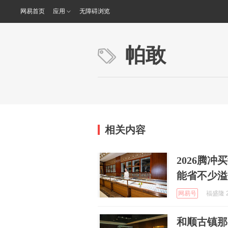
网易首页
应用
无障碍浏览
帕敢
相关内容
2026腾
能省不少溢
网易号
福盛隆 2
和顺古镇那