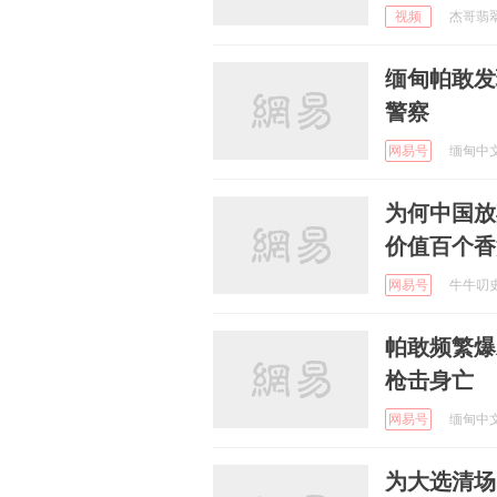
视频
杰哥翡翠 
缅甸帕敢发
警察
网易号
缅甸中文网
为何中国放
价值百个香
网易号
牛牛叨史 
帕敢频繁爆
枪击身亡
网易号
缅甸中文网
为大选清场