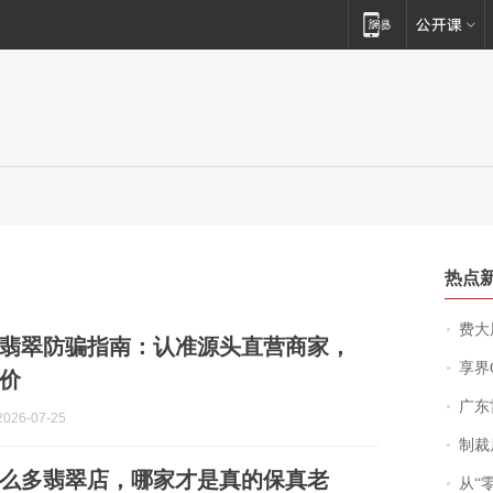
热点
费大厨
冲买翡翠防骗指南：认准源头直营商家，
享界
价
广东雷州
026-07-25
制裁
么多翡翠店，哪家才是真的保真老
从“零风