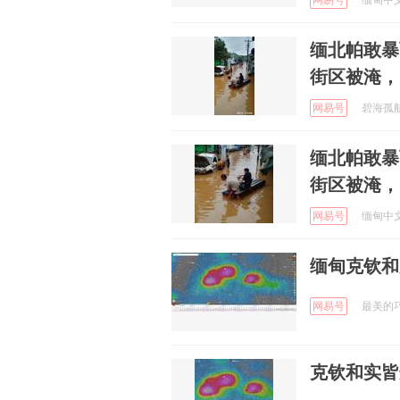
网易号
缅甸中文网
缅北帕敢暴
街区被淹，
网易号
碧海孤航 
缅北帕敢暴
街区被淹，
网易号
缅甸中文网
缅甸克钦和
网易号
最美的巧合
克钦和实皆