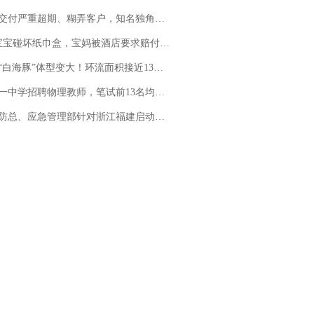
期、糊弄客户，知名独角兽车企创始人回应：都没证据，将依法采取措施，“本人长期与美国交管局保持沟通，对方表示肯定”
坏纸巾盒，宝妈被酒店要求赔付924元！三亚一酒店回复：骨瓷定制！网友一查价格，吵翻了
白海豚”体型变大！环流面积接近13个浙江那么大
招聘物理教师，笔试前13名均遭淘汰？教育局：已叫停招聘，成立调查组全面核查
总、应急管理部针对浙江福建启动防汛防台风四级应急响应