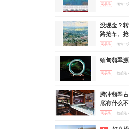
网易号
缅甸中文网
没现金？转
路抢车、抢
网易号
缅甸中文网
缅甸翡翠源
网易号
福盛隆 2
腾冲翡翠古
底有什么不
网易号
福盛隆 2