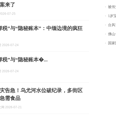
案来了
被传交付严重超
026-07-25
1岁宝宝碰
台风“
子弹税”与“隐秘账本”：中缅边境的疯狂
佛山一中学
国家防
2026-07-24
弹税”与“隐秘账本�...
2026-07-24
灾告急！乌尤河水位破纪录，多街区
急需食品
 2026-07-21