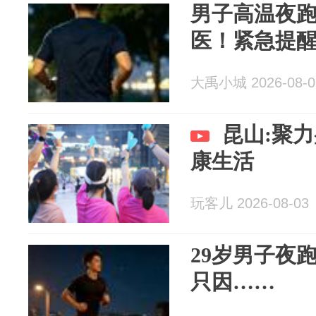
男子高温夜
医！紧急提
大禹小城 2026-08-0
昆山:聚
康生活
玩客儿 2026-08-03
29岁男子夜
只因……