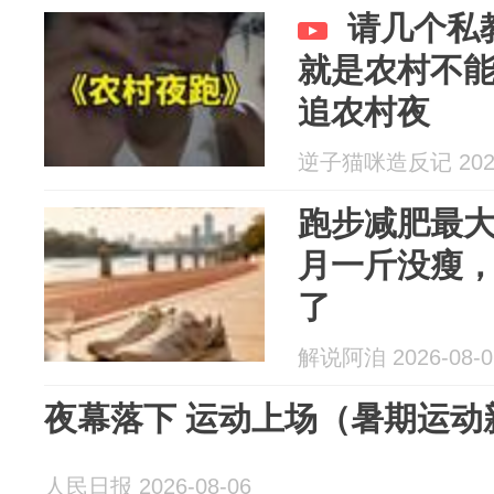
请几个私
就是农村不
追农村夜
逆子猫咪造反记 2026
跑步减肥最大
月一斤没瘦
了
解说阿洎 2026-08-0
夜幕落下 运动上场（暑期运动
人民日报 2026-08-06