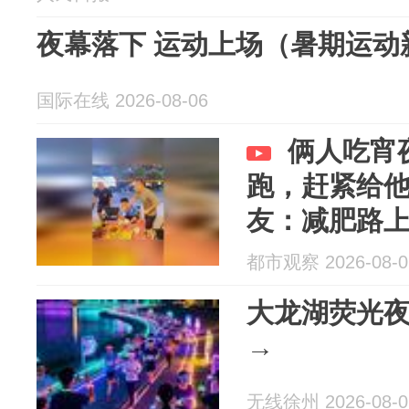
夜幕落下 运动上场（暑期运动
国际在线 2026-08-06
俩人吃宵
跑，赶紧给
友：减肥路
块
都市观察 2026-08-0
大龙湖荧光
→
无线徐州 2026-08-0