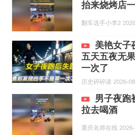
抬来烧烤店
翻车选手小李2 2026-
美艳女子
五天五夜无
一次了
历史碎碎读 2026-08
男子夜跑
拉去喝酒
重庆名师在线 2026-0