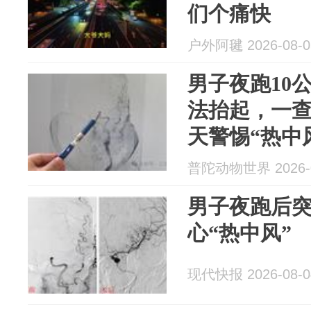
们个痛快
户外阿毽 2026-08-0
男子夜跑10
法抬起，一
天警惕“热中
普陀动物世界 2026-0
男子夜跑后
心“热中风”
现代快报 2026-08-0