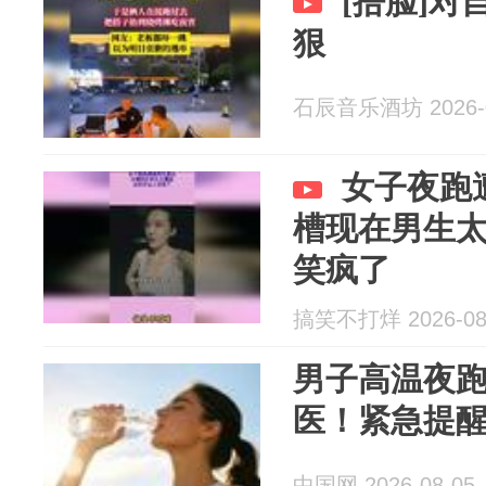
[捂脸]对
狠
石辰音乐酒坊 2026-0
女子夜跑
槽现在男生
笑疯了
搞笑不打烊 2026-08
男子高温夜
医！紧急提
中国网 2026-08-05