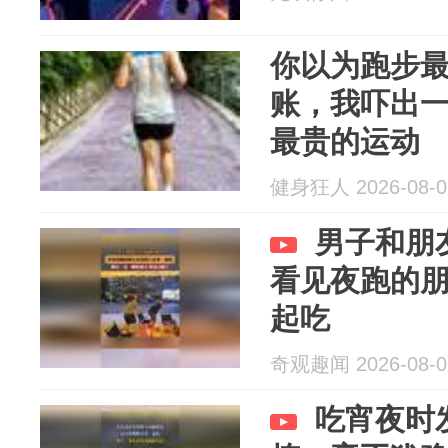
你以为跑步
账，我吓出
最贵的运动
健身狂人 2026-08-0
男子和朋
看见夜跑的
起吃
奇观趣闻 2026-08-0
吃宵夜时