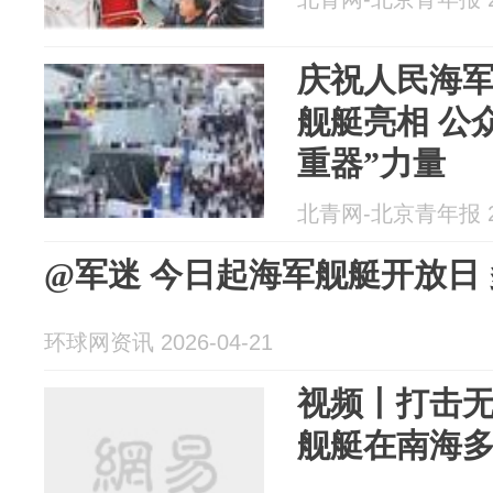
庆祝人民海军
舰艇亮相 公
重器”力量
北青网-北京青年报 20
@军迷 今日起海军舰艇开放日
环球网资讯 2026-04-21
视频丨打击无
舰艇在南海