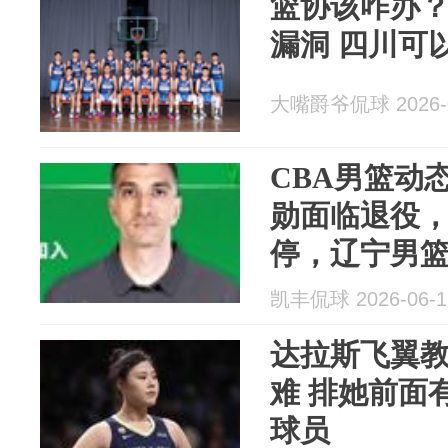
篮协该咋办？
漏洞 四川可
大嘴爵爷侃球 2026-0
CBA男篮动
勋面临退役
停，辽宁男
官宣新教练
凯丰侃球 2026-06-1
达拉斯飞翼
难 排她前面
球员