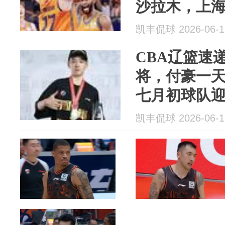
沙拉木，上
厦续约布朗
凯丰侃球 2026-06-1
CBA辽篮速
将，付豪一
七月初球队
练组再添新
凯丰侃球 2026-06-1