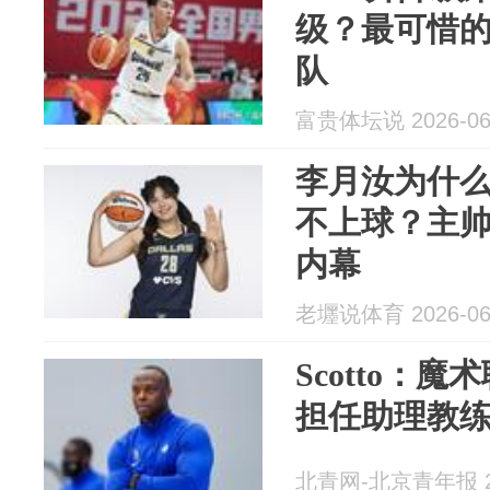
级？最可惜
队
富贵体坛说 2026-06
李月汝为什
不上球？主
内幕
老壥说体育 2026-06
Scotto：
担任助理教
北青网-北京青年报 20