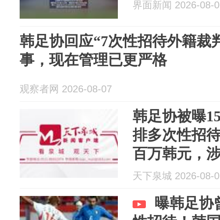
界面新闻 2026-08-0
韩足协回应“7次性招待外籍裁判
事，现在管理已更严格
观察者网 2026-08-07
韩足协被曝1
排多次性招
百万韩元，涉
判；韩足协
天下泉城 2026-08-0
期，难查细
曝韩足协