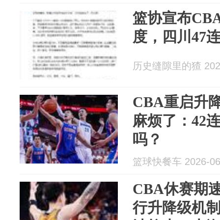
篮协宣布CB
度，四川47
历史缝隙里的猹 2026
CBA重启升
麻烦了：42
吗？
篮球快餐车 2026-06
CBA休赛期
行升降级机