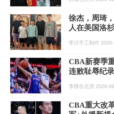
徐杰，周琦
人在美国洛
李汪手工制作 2026-0
CBA新赛季
连败耻辱纪
李橑在北漂 2026-06
CBA重大改