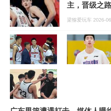
主，晋级之
梁猕爱玩车 2026-06
广东男篮遭遇打击，媒体人曝