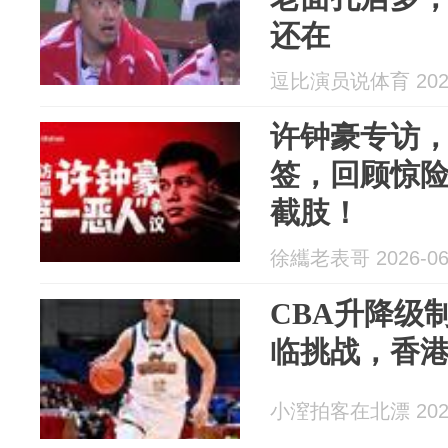
还在
逗比演员说体育 2026
许钟豪专访
签，回顾惊
截肢！
徐纗老表哥 2026-06
CBA升降级
临挑战，香
小潌拍客在北漂 2026