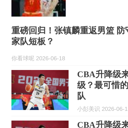
重磅回归！张镇麟重返男篮 防
家队短板？
你看球呢 2026-06-18
CBA升降级
级？最可惜
队
小彭美识 2026-06-1
CBA升降级