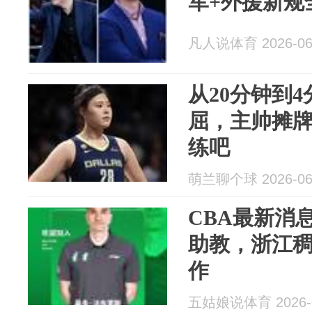
军+外援新规
凡人说体育 2026-06
从20分钟到
屈，主帅摊
练吧
萌兰聊个球 2026-06
CBA最新消
助教，浙江
作
五姑娘说体育 2026-0