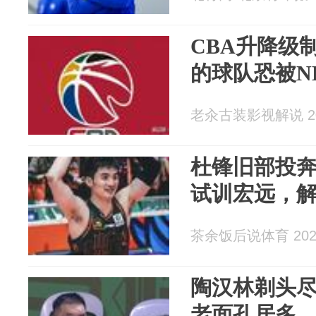
CBA升降级
的球队恐被N
老汆古装影视解说 202
杜锋旧部投
试训宏远，
茶余饭后说体育 2026
陶汉林剃头
老面孔居多