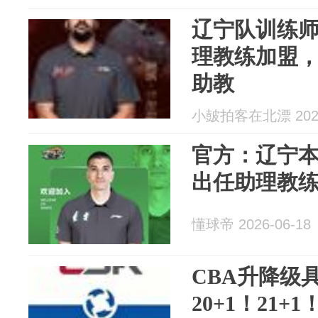
辽宁队训练
理教练加盟
助教
小皷拍客在北漂 2026
官方：辽宁本
出任助理教
懂球帝 2026-06-18
CBA升降级
20+1！21+1