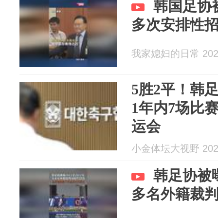
韩国足协
多次安排性
我家媳妇的日常 2026
5胜2平！韩
1年内7场比
运会
小金体坛大视野 2026
韩足协被曝
多名外籍裁