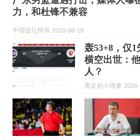
力，和杜锋不兼容
中国篮坛快讯 2026-06-18
轰53+8，仅
横空出世：
人？
男足的小球童 2026-0