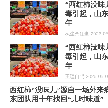
“西红柿没味
毒引起，山
年
枫尘余往逝 2026-05
“西红柿没味
毒引起，山
年
王瑄自驾 2026-05-0
西红柿“没味儿”源自一场外来
东团队用十年找回“儿时味道”