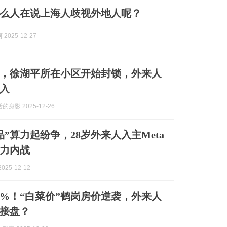
么人在说上海人歧视外地人呢？
2025-12-27
，徐湖平所在小区开始封锁，外来人
入
身影 2025-12-26
品”算力起纷争，28岁外来人入主Meta
力内战
025-12-12
0%！“白菜价”鹤岗房价逆袭，外来人
接盘？