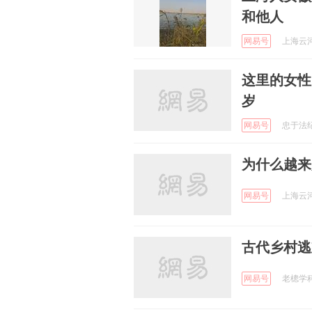
和他人
网易号
上海云河 
这里的女性
岁
网易号
忠于法纪 
为什么越来
网易号
上海云河 
古代乡村逃
网易号
老樬学科普