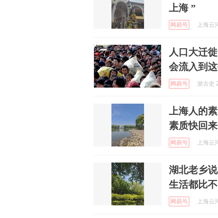
上海 ”
网易号
上海云河 
人口大迁徙
会流入到这
网易号
游古史 2
上海人的素
素质快回来
网易号
上海云河 
湖北老乡说
网易号
上海云河 