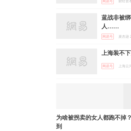
网易号
财经资本观
蓝战非被绑
人……
网易号
麦杰逊 2
上海装不下
网易号
上海云河 
为啥被拐卖的女人都跑不掉
到