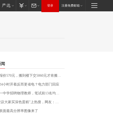
登录
注册免费邮箱
新闻
价570元，搬到楼下交5060元才肯搬上楼！女子傻眼了……
24小时开着反而更省电？电力部门回应
招聘物理教师，笔试前13名均遭淘汰？教育局：已叫停招聘，成立调查组全面核查
建议大家买深色蛋糕”上热搜，网友：天塌了！
表面最高分辨率图像来了