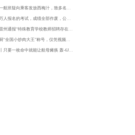
客发放西梅汁，致多名乘客在飞行途中排队上厕所！乘客：机上100多人只有2个厕所；客服回应：并非每架飞机都会发放西梅汁
万人报名的考试，成绩全部作废，公平么？
通报“特殊教育学校教师招聘存在违规行为”：已启动问责程序 副校长被停职
“全国小炒肉大王”称号，仅凭视频评出？中国烹饪协会回应
只要一枚命中就能让航母瘫痪 轰-6J实力有多强？