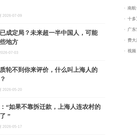
南航一航班疑向乘
2026-07-09
十多
广东雷州
已成定局？未来超一半中国人，可能
费大厨
些地方
视频丨
026-07-03
质轮不到你来评价，什么叫上海人的
？
2026-05-20
：“如果不靠拆迁款，上海人连农村的
生活都比不了 ”
2026-05-17