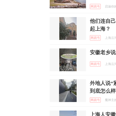
网易号
启迪你的思
他们连自己
起上海？
网易号
上海云河 
安徽老乡说
网易号
上海云河 
外地人说“
到底怎么样
网易号
魔神主的仇
上海人安徽