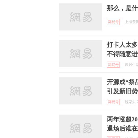
那么，是什
网易号
上海云河 
打卡人太多
不得随意进
网易号
映射生活的
开源成“祭
引发新旧势
网易号
魏家东 2
两年涨超2
退场后谁在