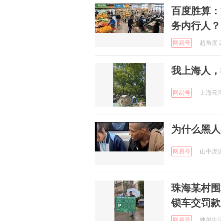
百度胜算：
务内行人？
网易号
超角度 2
我上海人，
网易号
上海云河 
为什么黑人
网易号
山中虎说 
珠海某村围
锁车交罚款
网易号
映射生活的