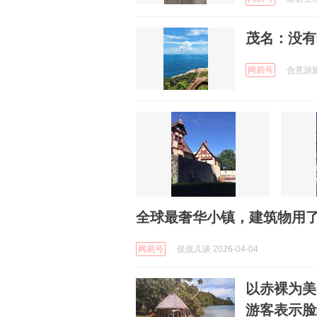
茂名：没有
网易号
合意游旅行
全球最奢华小镇，建筑物用了
网易号
侃侃儿谈 2026-04-04
以赤裸为美
游客表示脸