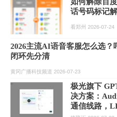
如何解除百
话号码标记
看郑州 2026-07-24
2026主流AI语音客服怎么选
闭环先分清
黄冈广播科技频道 2026-07-23
极光旗下 GPT
决方案：Audi
通信线路，LIN
同步上线