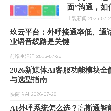
面”沟通，如
打”？
上观新闻 2026-07-2
玖云平台：外呼接通率低、通
业语音线路是关键
前瞻生活汇 2026-07-28
2026新媒体AI客服功能模块
与选型指南
快商通AI 2026-07-28
AI外呼系统怎么选？高斯通智