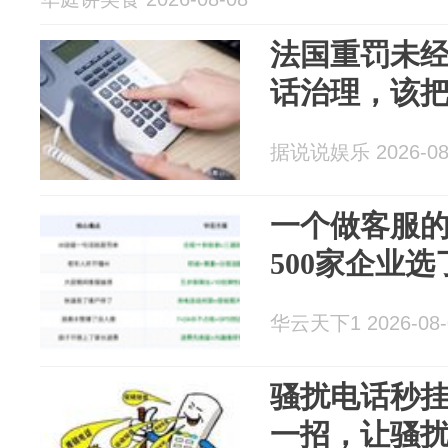
法国重罚未
话治理，该
据说说娱乐 2026-08
一个做客服
500家企业选
华云天下1 2026-08-
骚扰电话秒
一招，让骚