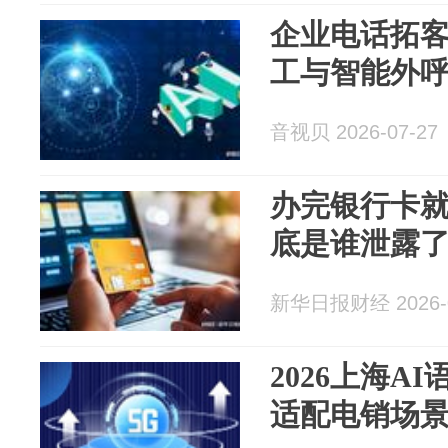
企业电话拓
工与智能外
音视贝 2026-07-27
办完银行卡
底是谁泄露
新华日报财经 2026-0
2026上海A
适配电销场