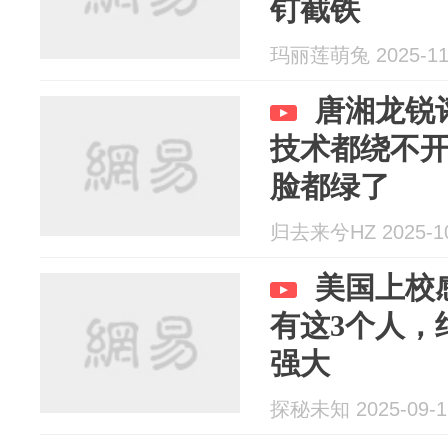
钉截铁
玛丽莲萌兔 2025-11
唐湘龙锐
技术都绕不
脸都绿了
归去来兮HZ 2025-10
美国上校
有这3个人，
强大
探秘未知 2025-09-1