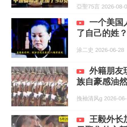
亞聖75言 2026-08-
一个美国
了自己的姓
涂二史 2026-06-28
外籍朋友
族自豪感油
挽袖清风g 2026-06-
王毅外长