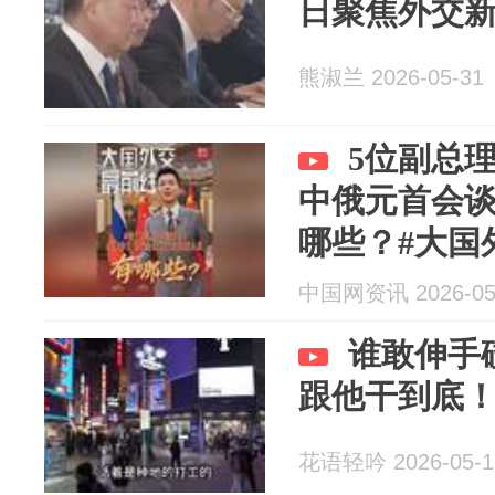
日聚焦外交
熊淑兰 2026-05-31
5位副总
中俄元首会
哪些？#大国
元首会谈现场看
中国网资讯 2026-05
谁敢伸手
跟他干到底
花语轻吟 2026-05-1