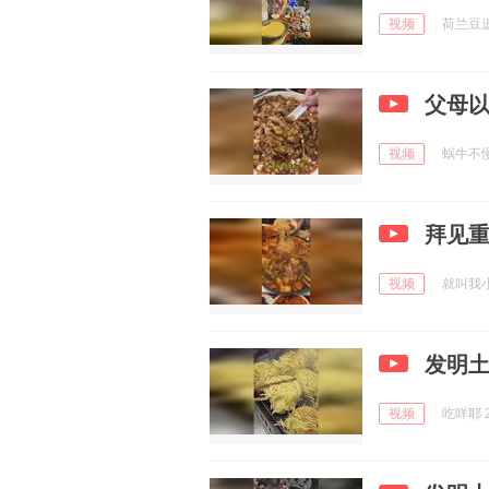
视频
荷兰豆追剧
父母以
视频
蜗牛不慢哟
拜见
视频
就叫我小周
发明
视频
吃咩耶 2