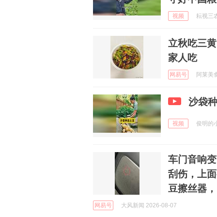
视频
耘视三农 
立秋吃三黄
家人吃
网易号
阿莱美食汇
沙袋
视频
俊明的小生
车门音响变
刮伤，上面
豆擦丝器，
网易号
大风新闻 2026-08-07