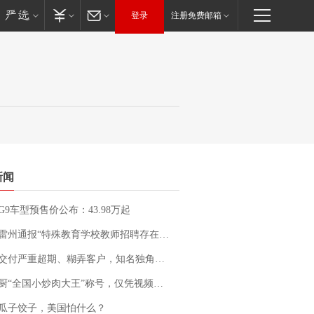
登录
注册免费邮箱
新闻
G9车型预售价公布：43.98万起
通报“特殊教育学校教师招聘存在违规行为”：已启动问责程序 副校长被停职
期、糊弄客户，知名独角兽车企创始人回应：都没证据，将依法采取措施，“本人长期与美国交管局保持沟通，对方表示肯定”
“全国小炒肉大王”称号，仅凭视频评出？中国烹饪协会回应
瓜子饺子，美国怕什么？