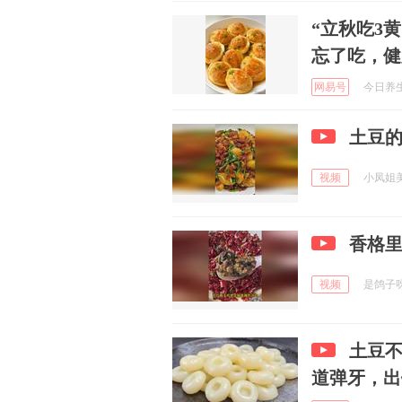
“立秋吃3
忘了吃，健
网易号
今日养生之
土豆的
视频
小凤姐美食
香格
视频
是鸽子呀 
土豆
道弹牙，出