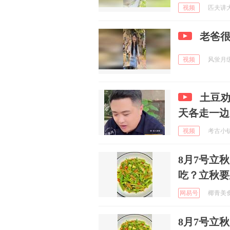
视频
匹夫讲大片
老爸
视频
风蛍月缓缓
土豆
天各走一边
视频
考古小铲子
8月7号立
吃？立秋要
网易号
椰青美食分
8月7号立