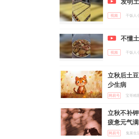
发明
视频
干饭人小张
不懂
视频
干饭人小张
立秋后土豆
少生病
网易号
宝哥精彩赛
立秋不补钾
疲惫元气满
网易号
鬼菜生活 