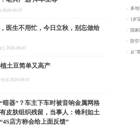
多地
2026-08-07
1岁宝宝碰
，医生不用忙，今日立秋，别忘做给
国家防
防空导
 2026-08-07
从“零风
种植土豆简单又高产
活 2026-08-07
“暗器”？车主下车时被音响金属网格
有皮肤组织残留，当事人：锋利如土
“4S店方称会给上面反馈”