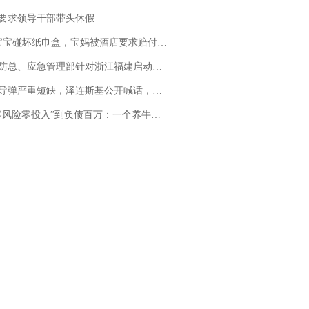
要求领导干部带头休假
坏纸巾盒，宝妈被酒店要求赔付924元！三亚一酒店回复：骨瓷定制！网友一查价格，吵翻了
总、应急管理部针对浙江福建启动防汛防台风四级应急响应
弹严重短缺，泽连斯基公开喊话，乌克兰失去导弹拦截能力？
险零投入”到负债百万：一个养牛项目崩盘后，谁该为农户的贷款买单丨红星调查