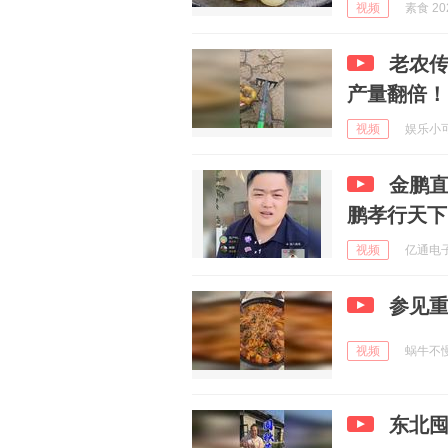
视频
素食 202
老农
产量翻倍！
视频
娱乐小可爱
金鹏
鹏孝行天下
视频
亿通电子游
参见重
视频
蜗牛不慢哟
东北