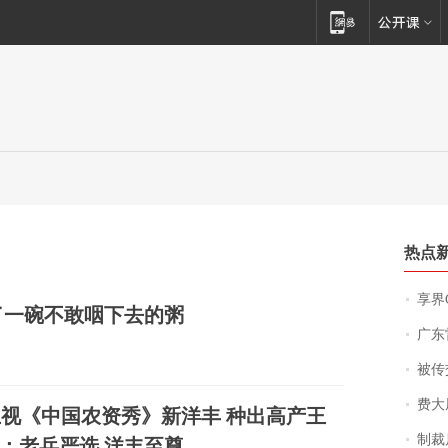
热点
享界
了一碗不敢咽下去的粥
广东雷州
被传交付严重超
费大厨
视《中国农资秀》新洋丰 种出高产王
制裁
：老兵严选 洋丰至尊