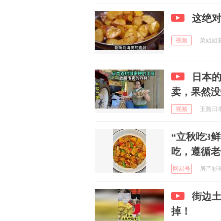
这绝
视频
菜姐姐要努
日本
卖，果然没
视频
玉酱日本生
“立秋吃3
吃，遵循老
网易号
房产衫哥 
街边
掉！