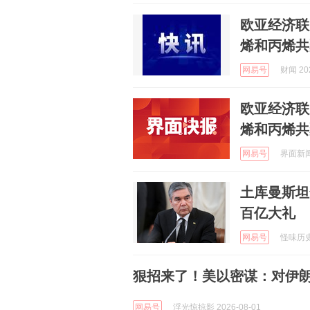
欧亚经济联
烯和丙烯共
网易号
财闻 202
欧亚经济联
烯和丙烯共
网易号
界面新闻 
土库曼斯坦
百亿大礼
网易号
怪味历史连
狠招来了！美以密谋：对伊朗
网易号
浮光惊掠影 2026-08-01