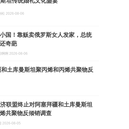
曼斯坦传统婚礼文化盛宴
 2026-08-06
”小国！靠贩卖俄罗斯女人发家，总统
还奇葩
啊 2026-08-06
疆和土库曼斯坦聚丙烯和丙烯共聚物反
经济联盟终止对阿塞拜疆和土库曼斯坦
烯共聚物反倾销调查
2026-08-05