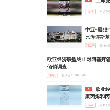
土库
视频
一棵不倒松
中亚“最狠
比泽连斯基
网易号
青杉依旧啊
欧亚经济联盟终止对阿塞拜
倾销调查
网易号
财联社 2026-08-05
欧亚
聚丙烯和丙
视频
界面新闻 