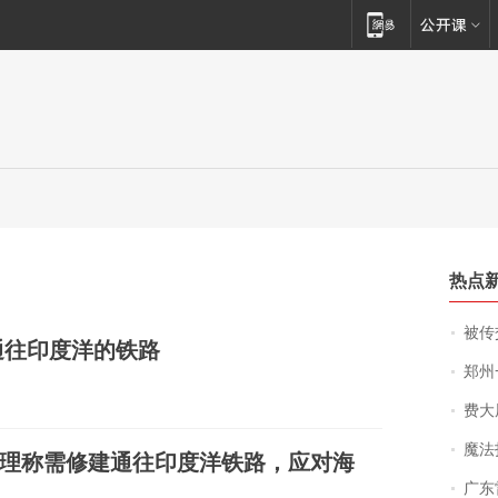
热点
被传交付严重超
通往印度洋的铁路
郑州一汉堡店
费大厨
魔法打败魔
理称需修建通往印度洋铁路，应对海
广东雷州