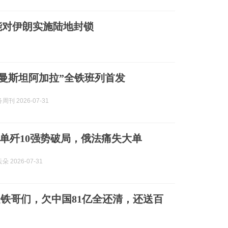
能对伊朗实施陆地封锁
库曼斯坦阿加拉”全铁班列首发
刊 2026-07-31
单歼10强势破局，俄法痛失大单
 2026-07-31
铁哥们，欠中国81亿全还清，还送百