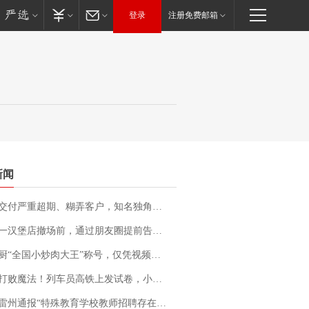
登录
注册免费邮箱
新闻
期、糊弄客户，知名独角兽车企创始人回应：都没证据，将依法采取措施，“本人长期与美国交管局保持沟通，对方表示肯定”
撤场前，通过朋友圈提前告知逐一退费，有顾客仅剩1元也全被退回，分文不少；顾客：言而有信，让人感动
“全国小炒肉大王”称号，仅凭视频评出？中国烹饪协会回应
法！列车员高铁上发试卷，小朋友一秒静音，12306回应：列车员个人行为，不是铁路规定
通报“特殊教育学校教师招聘存在违规行为”：已启动问责程序 副校长被停职