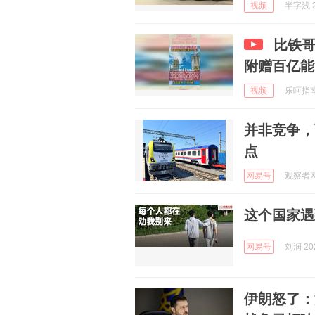
视频
半字浅 2
比铁哥
附赠百亿能
视频
乐呵指南 
并非竞争，
点
网易号
观察者网 
这个国家遇
网易号
刘润 202
伊朗怒了：