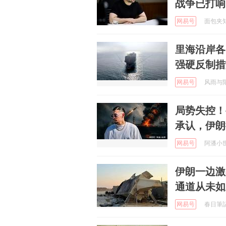
战争已打响
网易号
面包夹知识
里海沿岸各
强硬反制措
网易号
风雨与阳光
局势失控！
承认，伊朗
网易号
阿潘小世界
伊朗一边激
通道从未如
网易号
春日筆記 