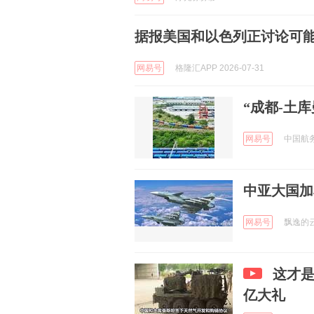
据报美国和以色列正讨论可
网易号
格隆汇APP 2026-07-31
“成都-土
网易号
中国航务周
中亚大国加
网易号
飘逸的云朵
这才是
亿大礼