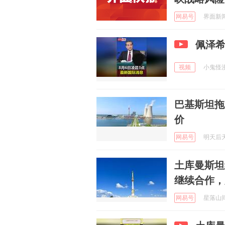
网易号
界面新闻 
佩泽
视频
小鬼怪漫说
巴基斯坦拖
价
网易号
明天后天大
土库曼斯坦
继续合作，
网易号
星落山间 