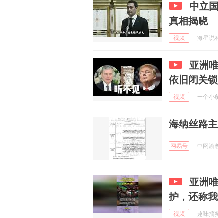
中立
真相揭晓
视频
海星说科普
亚洲
依旧闭关锁
视频
一个小豹子
海纳丝路主
网易号
中网渝教 
亚洲
护，还称我
视频
趣味搞笑工