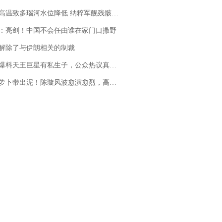
高温致多瑙河水位降低 纳粹军舰残骸重见天日
：亮剑！中国不会任由谁在家门口撒野
解除了与伊朗相关的制裁
料天王巨星有私生子，公众热议真假难辨，实锤何时到来？
卜带出泥！陈璇风波愈演愈烈，高晓松、张铁林也被“揪出”