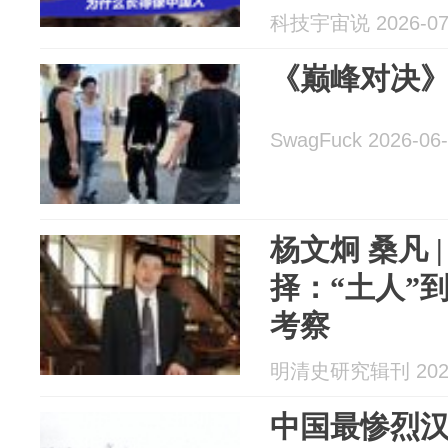
科技宇宙说 2026-07
《巅峰对决
SwagFuck 2026-06
杨文炯 桑凡 
择：“土人”
考察
明清史研究辑刊 2026
中国最惨烈