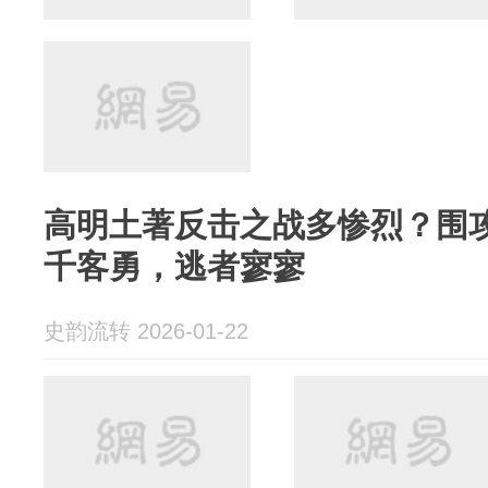
高明土著反击之战多惨烈？围
千客勇，逃者寥寥
史韵流转 2026-01-22