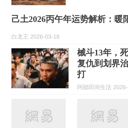
己土2026丙午年运势解析：
白龙王 2026-03-18
械斗13年，
复仇到划界
打
阿鄖田间生活 2026-0