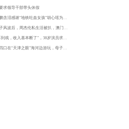
要求领导干部带头休假
地铁吐血女孩”胡心瑶为嫣然天使捐99999元：这份捐赠太沉重，尊重其捐赠意愿，个人向胡心瑶和她的病友之家各捐赠99999元
风波后，周杰伦私生活被扒，澳门输10亿传闻早已经水落石出
，收入基本断了”，38岁演员求职景区NPC：工作量断崖式下跌，留给我试错的时间不多了
四口在“天津之眼”海河边游玩，母子俩不幸溺亡