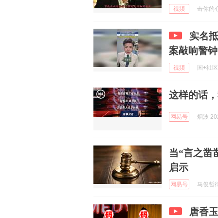
视频
击你的心灵
实名
案敲响警钟
视频
国+社区 
这样的话，
网易号
烟波 202
当“言之凿
启示
网易号
马俊哲律师
唐香