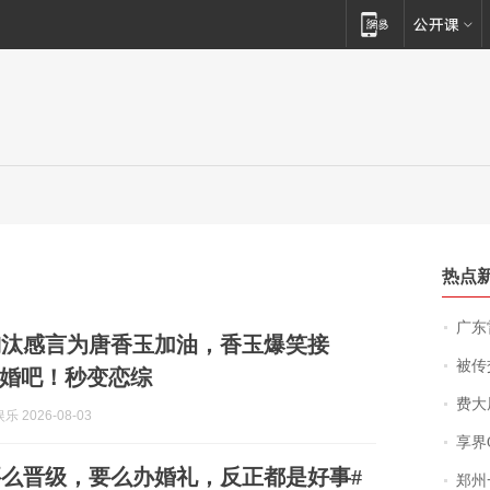
热点
广东雷州
淘汰感言为唐香玉加油，香玉爆笑接
被传交付严重超
婚吧！秒变恋综
费大厨
 2026-08-03
享界
么晋级，要么办婚礼，反正都是好事#
郑州一汉堡店