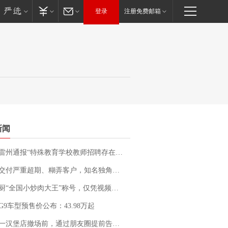
登录
注册免费邮箱
新闻
通报“特殊教育学校教师招聘存在违规行为”：已启动问责程序 副校长被停职
期、糊弄客户，知名独角兽车企创始人回应：都没证据，将依法采取措施，“本人长期与美国交管局保持沟通，对方表示肯定”
“全国小炒肉大王”称号，仅凭视频评出？中国烹饪协会回应
G9车型预售价公布：43.98万起
撤场前，通过朋友圈提前告知逐一退费，有顾客仅剩1元也全被退回，分文不少；顾客：言而有信，让人感动