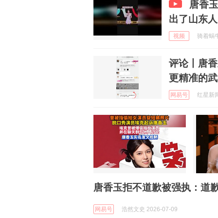
唐香玉
出了山东人
视频
骑着蜗牛追
评论丨唐香
更精准的武
网易号
红星新闻 
唐香玉拒不道歉被强执：道
网易号
浩然文史 2026-07-09