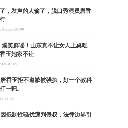
了，发声的人输了，脱口秀演员唐香
行
 2026-07-09
 爆笑辟谣！山东真不让女人上桌吃
香玉她家不让
026-07-09
秀唐香玉拒不道歉被强执，好一个教科
打一耙。
6-07-09
玉因抵制性骚扰遭判侵权，法律边界引