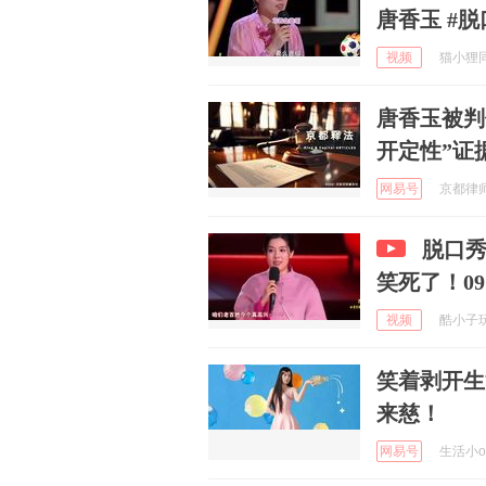
唐香玉 #
视频
猫小狸同学
唐香玉被判
开定性”证
网易号
京都律师事
脱口
笑死了！09
视频
酷小子玩体
笑着剥开生
来慈！
网易号
生活小ok