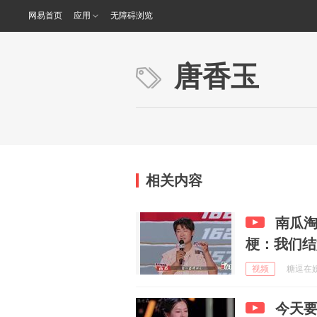
网易首页
应用
无障碍浏览
唐香玉
相关内容
南瓜
梗：我们结
视频
糖逗在娱乐
今天要