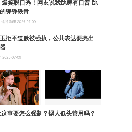
 爆笑脱口秀！网友说我跳舞有口音 跳
的铮铮铁骨
导弹85 2026-07-09
玉拒不道歉被强执，公共表达要亮出
器
2026-07-09
歉这事要怎么强制？摁人低头管用吗？