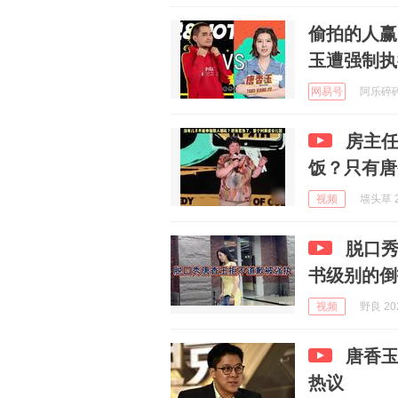
偷拍的人赢
玉遭强制执
网易号
阿乐碎碎念
房主任
饭？只有唐
视频
墙头草 2
脱口
书级别的倒
视频
野良 202
唐香
热议