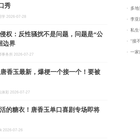
脱口秀
多地
 2026-07-28
李亚鹏含泪感谢“
私生子
侵权：反性骚扰不是问题，问题是“公
“接不到戏
据边界
一家
务所 2026-07-27
秀唐香玉最新，爆梗一个接一个！要被
彩 2026-07-27
活的糖衣！唐香玉单口喜剧专场即将
 2026-07-26