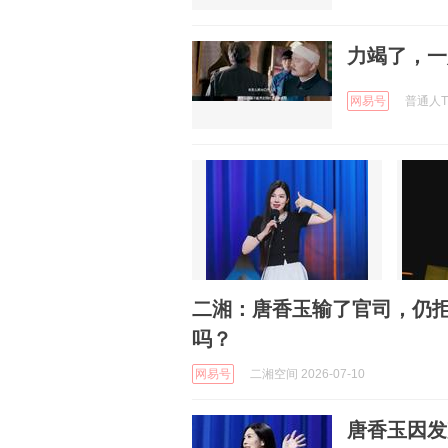
力竭了，一
网易号
普通人The
二湘：唐香玉输了官司，仍
吗？
网易号
二湘空间 2026-07-10
唐香玉因发