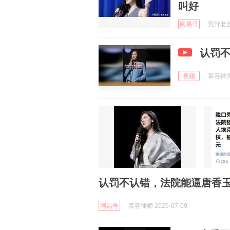
叫好
网易号
荒野老五 
认罚
视频
慕容律师 
认罚不认错，法院能逼唐香
网易号
慕容律师 2026-07-09