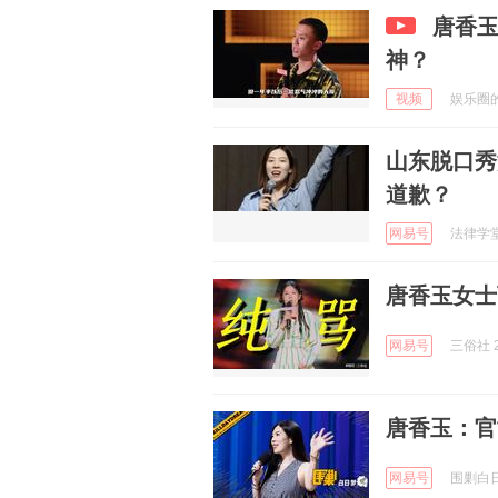
唐香
神？
视频
娱乐圈的笔
山东脱口秀
道歉？
网易号
法律学堂 
唐香玉女士
网易号
三俗社 2
唐香玉：官
网易号
围剿白日梦