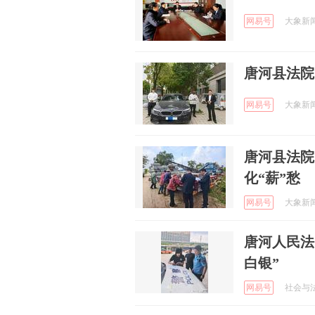
网易号
大象新闻 
唐河县法院
网易号
大象新闻 
唐河县法院
化“薪”愁
网易号
大象新闻 
唐河人民法
白银”
网易号
社会与法专