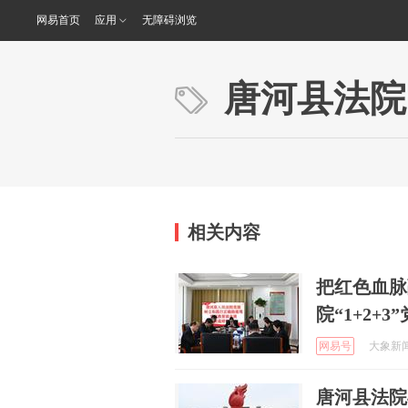
网易首页
应用
无障碍浏览
唐河县法院
相关内容
把红色血脉
院“1+2+
网易号
大象新闻 
唐河县法院