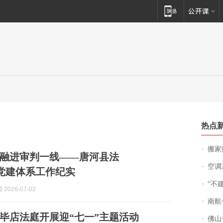
热点
搬家报
融进审判一线——唐河县法
空调
3”党建体系工作纪实
“不
2026-07-02
南航一航班疑向乘
毕店法庭开展迎“七一”主题活动
佛山一中学