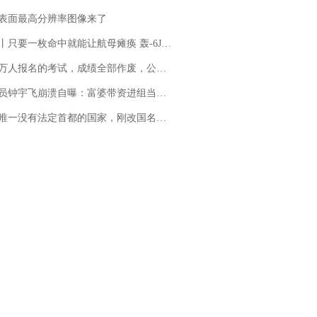
表面最高分辨率图像来了
只要一枚命中就能让航母瘫痪 轰-6J实力有多强？
万人报名的考试，成绩全部作废，公平么？
崩溃自曝：富婆带资进组当女主角，50多集短剧强加60余场吻戏......不敢得罪只能强忍
法定首都的国家，刚改国名，总统就邀请中国大使骑行绕了几乎整个国境线一圈，还曾两次到中国寻根