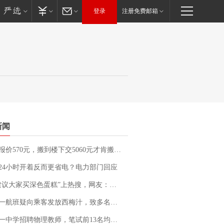
登录
注册免费邮箱
新闻
价570元，搬到楼下交5060元才肯搬上楼！女子傻眼了……
24小时开着反而更省电？电力部门回应
建议大家买深色蛋糕”上热搜，网友：天塌了！
客发放西梅汁，致多名乘客在飞行途中排队上厕所！乘客：机上100多人只有2个厕所；客服回应：并非每架飞机都会发放西梅汁
招聘物理教师，笔试前13名均遭淘汰？教育局：已叫停招聘，成立调查组全面核查