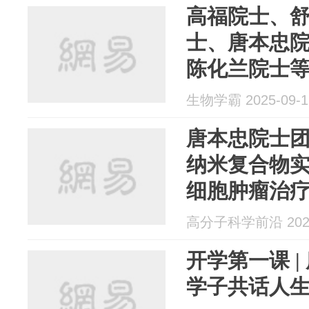
高福院士、
士、唐本忠
陈化兰院士
研究
生物学霸 2025-09-1
唐本忠院士团
纳米复合物实现
细胞肿瘤治
高分子科学前沿 2025
开学第一课 
学子共话人