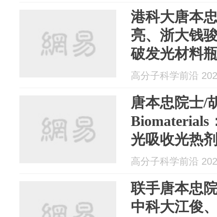
港科大唐本
亮、浙大钱骏
破发光材料
点亮共价有
高分子科学前沿 2025
唐本忠院士/胡
Biomater
光吸收光热剂，
动光热/NO
高分子科学前沿 2025
联手唐本忠
中科大江俊