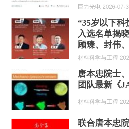
能电池
巨力光电 2026-07-3
“35岁以下科
入选名单揭晓
顾臻、封伟
培东、施一
材料科学与工程 2026
...）
唐本忠院士
团队最新《J
材料科学与工程 2026
联合唐本忠