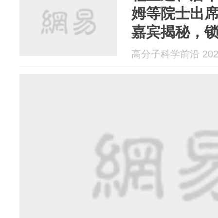
姆等院士出
嘉宾揭秘，
子链的量子
高分子科学前沿 2025