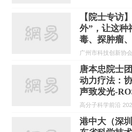
【院士专访】
外”，让这种
毒、探肿瘤
广州市科技创新协会 20
唐本忠院士团
动力疗法：
声致发光-R
乳腺癌治疗
高分子科学前沿 2025
港中大（深