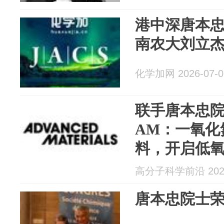
港中深唐本忠
南农大刘立杰
化学加网 2026-07-0
联手唐本忠
AM：一氧化
料，开启低
疗新篇章
高分子科学前沿 2026
唐本忠院士