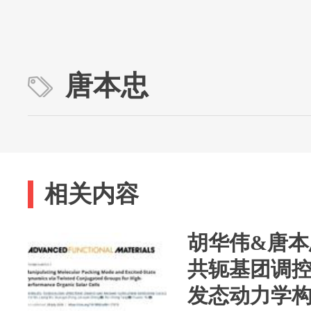
唐本忠
相关内容
胡华伟&唐本
共轭基团调
发态动力学