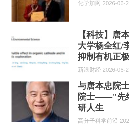
化学加网 2026-06-2
【科技】唐
大学杨全红/李
抑制有机正
理探究...
新浪财经 2026-06-2
与唐本忠院
院士——"先
研人生
高分子科学前沿 2026