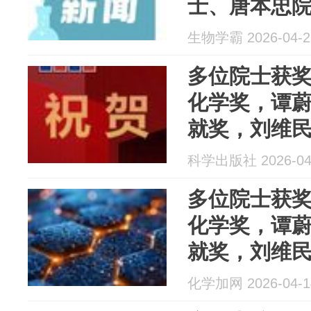
士、唐本忠
多个团队发
生物学霸 2026-04-2
多位院士获
化学奖，谭
就奖，刘维
科学出版社 2026-04
多位院士获
化学奖，谭
就奖，刘维
化学加网 2026-04-1