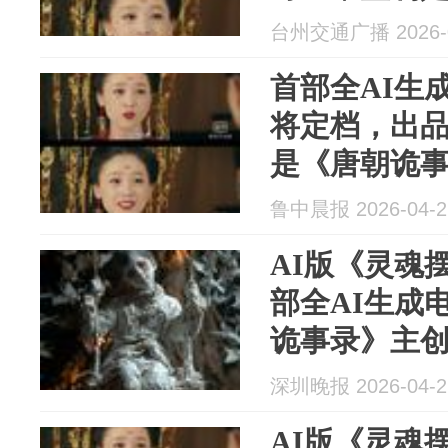
创
台州交通广播 2026-0
首部全AI生
将定档，出
是《唐朝诡
《唐诡》主
鲁中晨报 2026-04-2
剧，为什么非
AI版《灵魂
部全AI生成
诡事录》主
深圳晚报 2026-04-2
AI版《灵魂