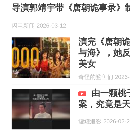
导演郭靖宇带《唐朝诡事录》
闪电新闻 2026-03-12
演完《唐朝
与海》，她
美女
奇怪的鲨鱼们 2026-0
由一颗桃
案，究竟是
罐罐追影 2026-02-2