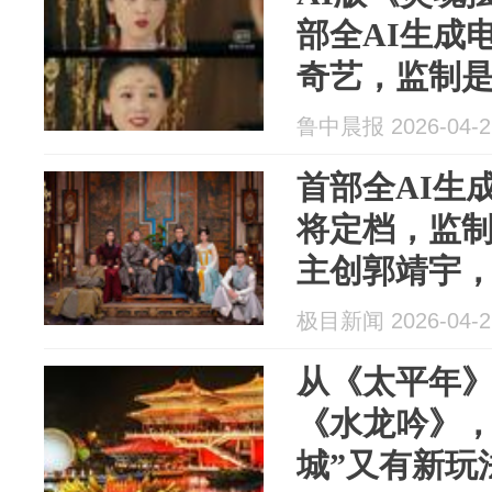
部全AI生成
奇艺，监制
创
鲁中晨报 2026-04-2
首部全AI生
将定档，监
主创郭靖宇，
能演的剧，为
极目新闻 2026-04-2
人来演”
从《太平年
《水龙吟》，
城”又有新玩