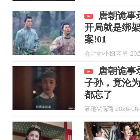
唐朝诡事
开局就是绑
案!01
会计师小妞老舅 2026
唐朝诡事
子孙，竟沦
都忘了
涵瑶V涵璐 2026-06-