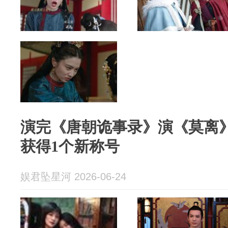
演完《唐朝诡事录》演《莫离
获得1个新称号
娱君坠星河 2026-06-24