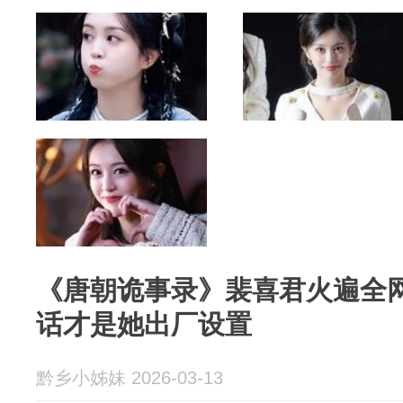
《唐朝诡事录》裴喜君火遍全
话才是她出厂设置
黔乡小姊妹 2026-03-13