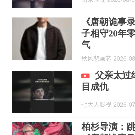
《唐朝诡事
子相守20年
气
秋风悲画芯 2026-08
父亲太过
目成仇
七大人影视 2026-07
柏杉导演：