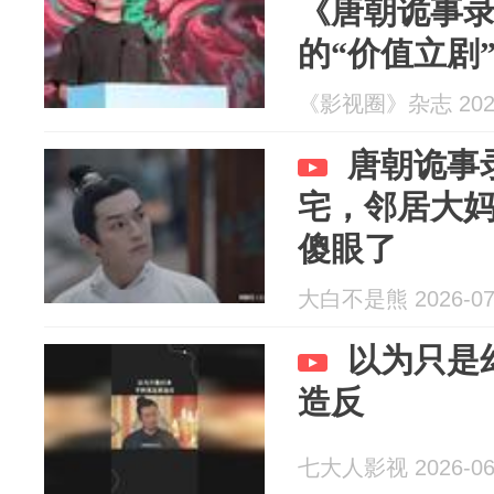
《唐朝诡事
的“价值立剧
《影视圈》杂志 2026
唐朝诡事
宅，邻居大
傻眼了
大白不是熊 2026-07
以为只是
造反
七大人影视 2026-06