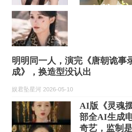
明明同一人，演完《唐朝诡事
成》，换造型没认出
娱君坠星河 2026-05-10
AI版《灵魂
部全AI生成
奇艺，监制