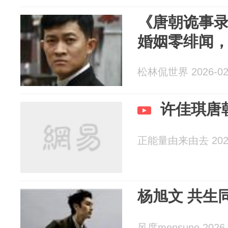
《唐朝诡事录
婚姻零绯闻
松林侃世界 2026-02
许佳琪唐
正能量由来由去 2026
杨旭文 共生
风度mensuno 2026-