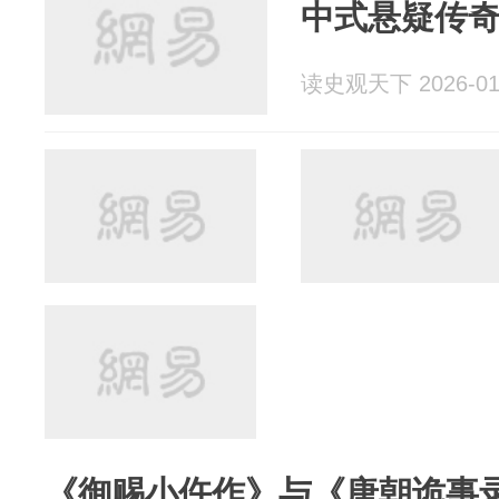
中式悬疑传
读史观天下 2026-01
《御赐小仵作》与《唐朝诡事