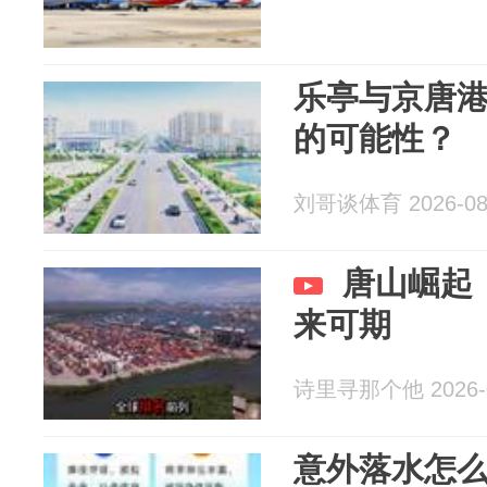
乐亭与京唐
的可能性？
刘哥谈体育 2026-08
唐山崛起
来可期
诗里寻那个他 2026-0
意外落水怎