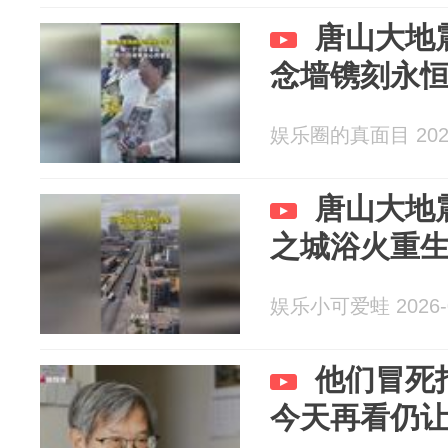
唐山大地
念墙镌刻永
娱乐圈的真面目 2026
唐山大地
之城浴火重
娱乐小可爱蛙 2026-0
他们冒死拍
今天再看仍