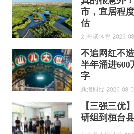
真的很意外
市，宜居程
估
刘哥谈体育 2026-08
不追网红不造
半年涌进60
字
新浪财经 2026-08-0
【三强三优
研组到桓台