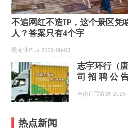
不追网红不造IP，这个景区凭啥
人？答案只有4个字
最商业Plus 2026-08-03
志宇环行（
司 招 聘 公 
丰南广联在线 2026-0
热点新闻