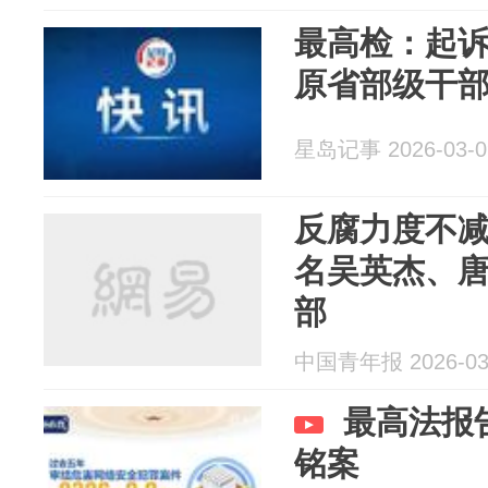
最高检：起
原省部级干部
星岛记事 2026-03-0
反腐力度不减
名吴英杰、
部
中国青年报 2026-03
最高法报
铭案