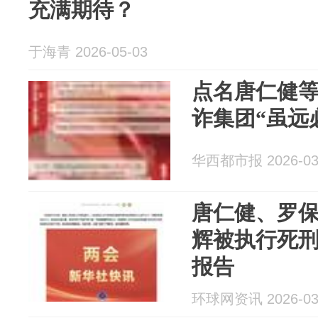
充满期待？
于海青 2026-05-03
点名唐仁健等
诈集团“虽远
华西都市报 2026-03
唐仁健、罗
辉被执行死
报告
环球网资讯 2026-03