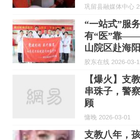
巩留县融媒体中心 202
“一站式”服
有“医”靠—
山院区赴海
诊
胶东在线 2026-03-1
【爆火】支
串珠子，警
顾
慵晚 2026-03-01
支教八年，