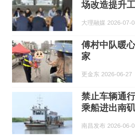
场改造提升
大理融媒 2026-07-0
傅村中队暖心
家
更金东 2026-06-27
禁止车辆通
乘船进出南
南昌发布 2026-06-0