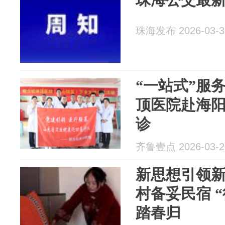
珠海发布 2026-03-3
“一站式”服
顶医院赴海
诊
齐鲁壹点 2026-03-2
新思想引领新
村备妥民宿 “
踏春归