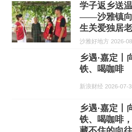
学子返乡送温
——沙雅镇
生关爱独居
沙雅好地方 2026-08
乡遇·嘉定丨
铁、喝咖啡
新浪财经 2026-07-3
乡遇·嘉定丨
铁、喝咖啡
藏不住的向