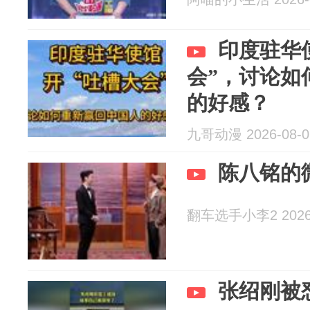
印度驻华
会”，讨论如
的好感？
九哥动漫 2026-08-0
陈八铭的
翻车选手小李2 2026-
张绍刚被