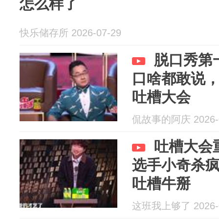
怎么样了
快乐储存所 2026-07-29
脱口秀第
口啥都敢说
吐槽大会
侃故事的阿庆 2026-0
吐槽大会
选手小奇杀
吐槽牛掰
这班我上够了 2026-0