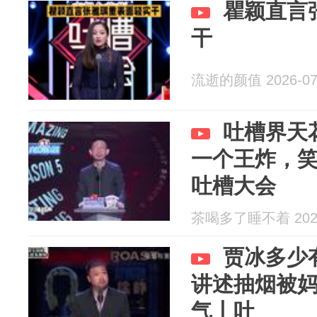
瞿颖直言
干
流逝的颜值 2026-07
吐槽界天
一个王炸，
吐槽大会
茶喝多了睡不着 2026
贾冰多少
讲述抽烟被
气丨吐