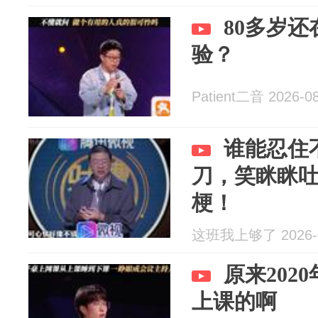
80多岁
验？
Patient二音 2026-0
谁能忍住
刀，笑眯眯
梗！
这班我上够了 2026-0
原来202
上课的啊