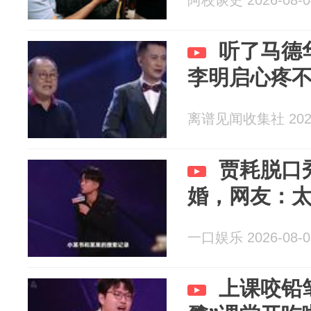
阿校谈史 2026-08-0
听了马德
李明启心疼
离谱见闻收集社 2026
贾耗脱口
婚，网友：
一口娱乐 2026-08-0
上课咬铅