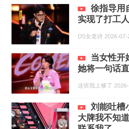
徐指导用
实现了打工
DS女老诗 2026-07-
当女性开
她将一句话
这班我上够了 2026-0
刘能吐槽
大牌我不知
联系我了