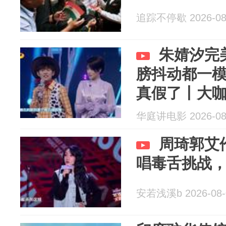
追踪不停歇 2026-08
朱婧汐完
膀抖动都一
真假了丨大
华庭讲电影 2026-08
周琦郭艾
唱毒舌挑战
安若浅溪b 2026-08-