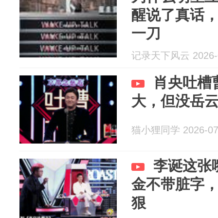
醒说了真话
一刀
记录天下风云 2026-0
肖央吐槽
大，但没岳
猫小狸同学 2026-07
李诞这张
金不带脏字
狠