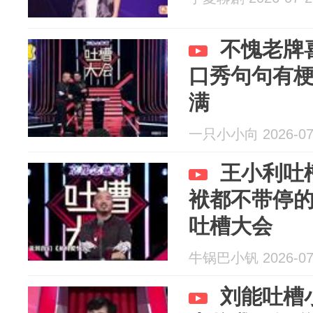
不愧老牌
口秀句句有
满
一只小小向 2026-07
王小利吐
袱都不带停的
吐槽大会
牛锅巴小钒 2026-07
刘能吐槽