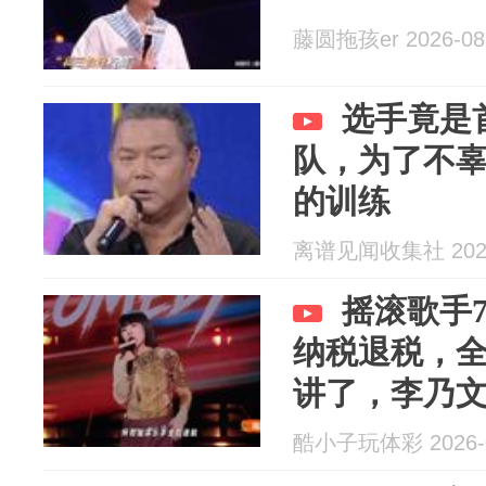
藤圆拖孩er 2026-08
选手竟是
队，为了不
的训练
离谱见闻收集社 2026
摇滚歌手
纳税退税，
讲了，李乃
酷小子玩体彩 2026-0