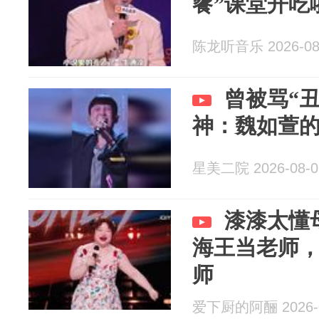
餮”课堂开吃
陈龙听音乐 2026-08
曾被骂“
神：魏如萱
星美二院 2026-08-0
漆漆太懂
海王当老师
师
爱下厨的阿酾 2026-0