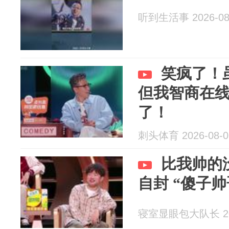
听到生活事 2026-08
笑疯了！
但我智商在
了！
刺头体育 2026-08-0
比我帅的没
自封 “傻子帅
寝室显眼包大队长 202