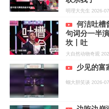
明理大先生 2026-07
何洁吐槽
句词分一半
坎丨吐
大自然动物奇观 2026
少见的富
蝈大胆笑谈 2026-07
边吃边崩