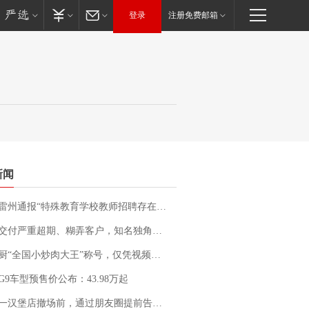
登录
注册免费邮箱
新闻
通报“特殊教育学校教师招聘存在违规行为”：已启动问责程序 副校长被停职
期、糊弄客户，知名独角兽车企创始人回应：都没证据，将依法采取措施，“本人长期与美国交管局保持沟通，对方表示肯定”
“全国小炒肉大王”称号，仅凭视频评出？中国烹饪协会回应
G9车型预售价公布：43.98万起
撤场前，通过朋友圈提前告知逐一退费，有顾客仅剩1元也全被退回，分文不少；顾客：言而有信，让人感动