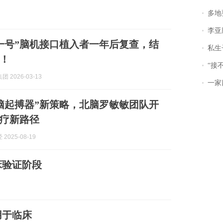
多地
李亚鹏含泪感谢“
一号”脑机接口植入者一年后复查，结
私生子
！
“接不到戏
 2026-03-13
一家
脑起搏器”新策略，北脑罗敏敏团队开
疗新路径
2025-08-19
床验证阶段
用于临床