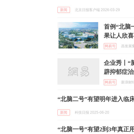
新闻
北京日报客户端 2026-03-29
首例“北脑
果让人欣喜
网易号
昌发展集团
企业秀丨“
辟抑郁症治
网易号
新浪财经 
“北脑二号”有望明年进入临
新闻
科技日报 2025-06-20
“北脑一号”有望2到3年真正