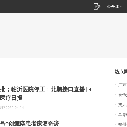
热点
广东雷州
批；临沂医院停工；北脑接口直播 | 4
被传交付严重超
康医疗日报
费大厨
 2026-04-14
享界
一号”创瘫痪患者康复奇迹
郑州一汉堡店