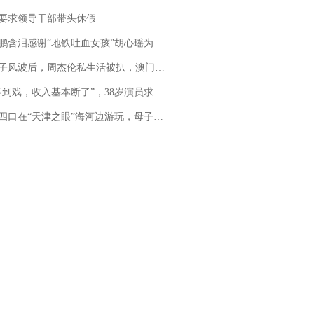
要求领导干部带头休假
地铁吐血女孩”胡心瑶为嫣然天使捐99999元：这份捐赠太沉重，尊重其捐赠意愿，个人向胡心瑶和她的病友之家各捐赠99999元
风波后，周杰伦私生活被扒，澳门输10亿传闻早已经水落石出
，收入基本断了”，38岁演员求职景区NPC：工作量断崖式下跌，留给我试错的时间不多了
四口在“天津之眼”海河边游玩，母子俩不幸溺亡