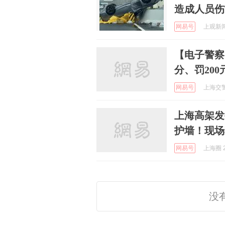
造成人员伤
网易号
上观新闻 
【电子警察
分、罚200
网易号
上海交警 
上海高架发
护墙！现场
网易号
上海圈 2
没