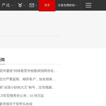
登录
注册免费邮箱
新闻
通报“特殊教育学校教师招聘存在违规行为”：已启动问责程序 副校长被停职
期、糊弄客户，知名独角兽车企创始人回应：都没证据，将依法采取措施，“本人长期与美国交管局保持沟通，对方表示肯定”
“全国小炒肉大王”称号，仅凭视频评出？中国烹饪协会回应
G9车型预售价公布：43.98万起
要求领导干部带头休假