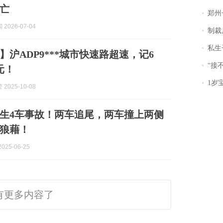
亡
郑州一汉堡店
2026-07-04
制裁
私生子
】沪ADP9***城市快速路超速，记6
“接不到戏
元！
1岁宝宝碰
2025-10-08
生4车事故！两车追尾，两车撞上两侧
狼藉！
025-06-25
有更多内容了