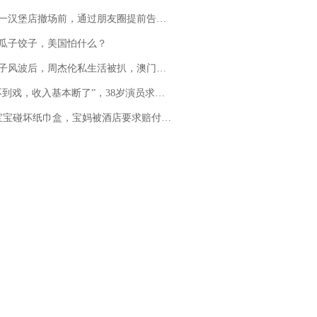
撤场前，通过朋友圈提前告知逐一退费，有顾客仅剩1元也全被退回，分文不少；顾客：言而有信，让人感动
瓜子饺子，美国怕什么？
风波后，周杰伦私生活被扒，澳门输10亿传闻早已经水落石出
，收入基本断了”，38岁演员求职景区NPC：工作量断崖式下跌，留给我试错的时间不多了
坏纸巾盒，宝妈被酒店要求赔付924元！三亚一酒店回复：骨瓷定制！网友一查价格，吵翻了