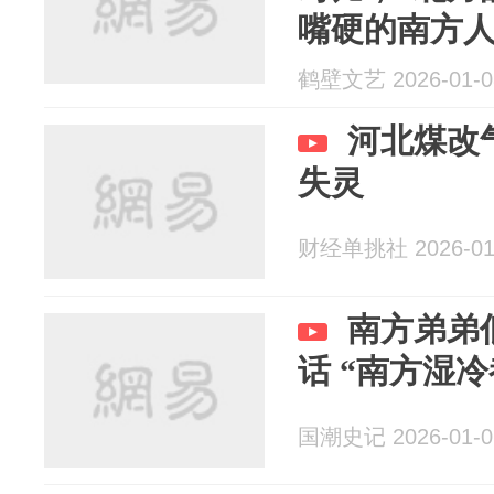
嘴硬的南方人
了，身子快
鹤壁文艺 2026-01-0
河北煤改
失灵
财经单挑社 2026-01
南方弟弟
话 “南方湿冷
国潮史记 2026-01-0