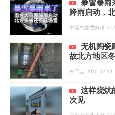
暴雪暴雨
降雨启动，
中国气象爱好者 2026
无机陶瓷
故北方地区
汾阳堂 2026-02-14
这样烧炕
次见