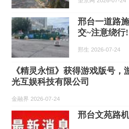
望京网 2026-07-24
邢台一道路
交~注意绕行!
邢生 2026-07-24
《精灵永恒》获得游戏版号，
光互娱科技有限公司
金融界 2026-07-24
邢台文苑路机