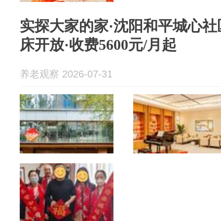
实探大家的家·沈阳和平城心社
床开放·收费5600元/月起
养老观察 2026-07-31