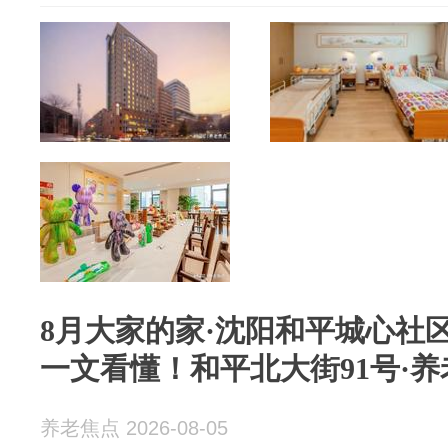
8月大家的家·沈阳和平城心社区收
一文看懂！和平北大街91号·
养老焦点 2026-08-05