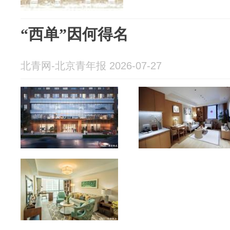
“西单”因何得名
北青网-北京青年报 2026-07-27