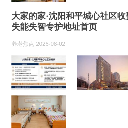
大家的家·沈阳和平城心社区收费
失能失智专护地址首页
养老焦点 2026-08-02