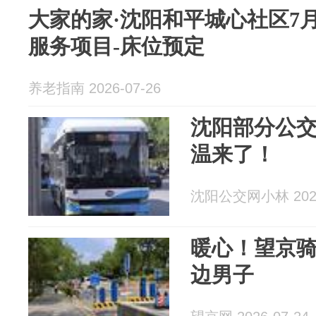
大家的家·沈阳和平城心社区7月
服务项目-床位预定
养老指南 2026-07-26
沈阳部分公交
温来了！
沈阳公交网小林 2026
暖心！望京
边男子