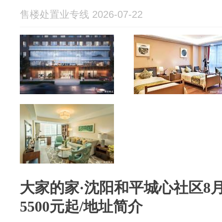
售楼处置业专线 2026-07-22
大家的家·沈阳和平城心社区‌8
5500元起/地址简介