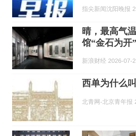
指尖新闻沈阳晚报 202
晴，最高气温
馆“金石为开
新浪财经 2026-07-2
西单为什么叫
北青网-北京青年报 20