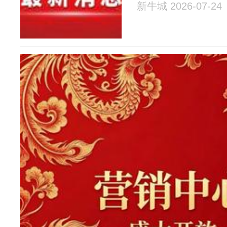
新牛城 2026-07-24