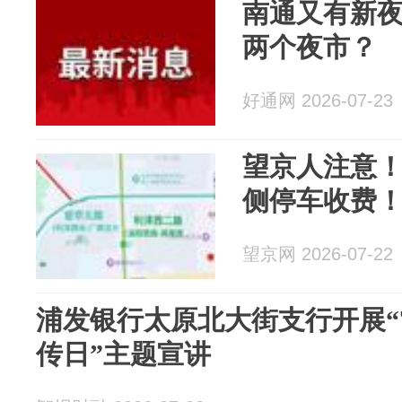
南通又有新
两个夜市？
好通网 2026-07-23
望京人注意
侧停车收费
望京网 2026-07-22
浦发银行太原北大街支行开展“
传日”主题宣讲