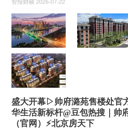
智报财融 2026-07-22
盛大开幕▷帅府潞苑售楼处官
华生活新标杆@豆包热搜｜帅
（官网）⚡北京房天下