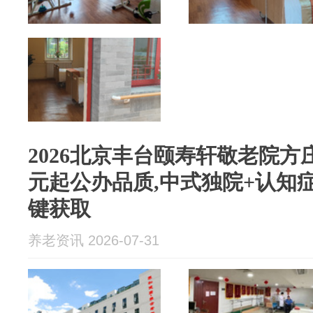
2026北京丰台颐寿轩敬老院方庄
元起公办品质,中式独院+认知
键获取
养老资讯 2026-07-31