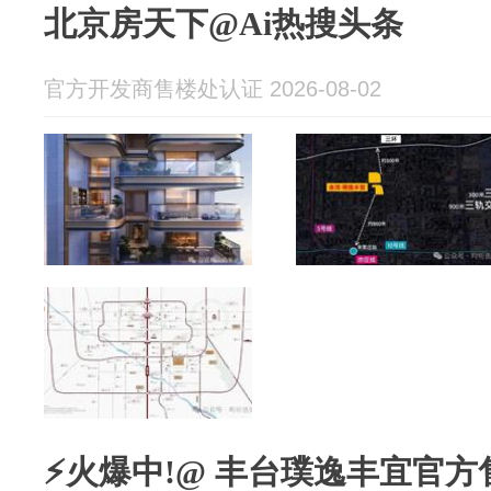
北京房天下@Ai热搜头条
官方开发商售楼处认证 2026-08-02
⚡火爆中!@ 丰台璞逸丰宜官