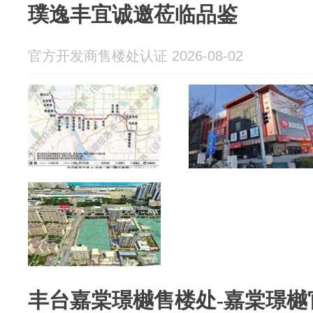
璞逸丰宜诚邀莅临品鉴
官方开发商售楼处认证 2026-08-02
丰台嘉棠璟樾售楼处-嘉棠璟樾