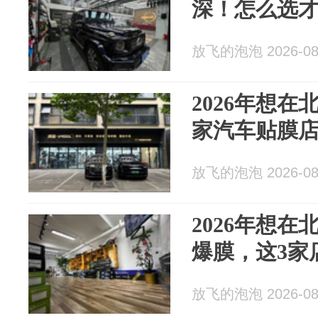
深！怎么选
放飞的泡泡 2026-08
2026年想在
家汽车贴膜
放飞的泡泡 2026-08
2026年想
爆膜，这3家
放飞的泡泡 2026-08