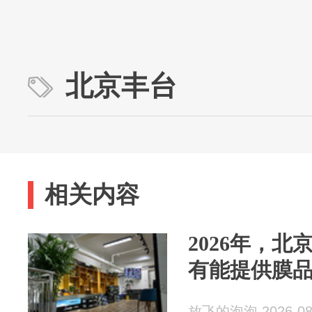
北京丰台
相关内容
2026年，
有能提供膜
放飞的泡泡 2026-08