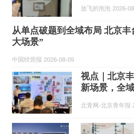
放飞的泡泡 2026-08
从单点破题到全域布局 北京丰
大场景”
中国经营报 2026-08-05
视点｜北京
新场景，全
北青网-北京青年报 20