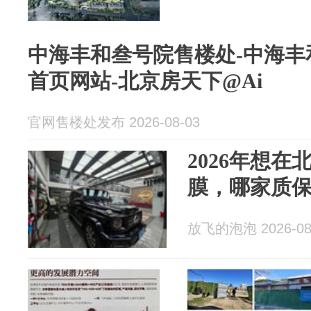
中海丰和叁号院售楼处-中海丰
首页网站-北京房天下@Ai
官网售楼处发布 2026-08-03
2026年想
膜，哪家质
放飞的泡泡 2026-08