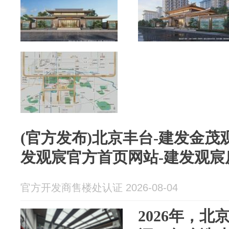
(官方发布)北京丰台-建发金茂
发观宸官方首页网站-建发观宸
官方开发商售楼处认证 2026-08-04
2026年，