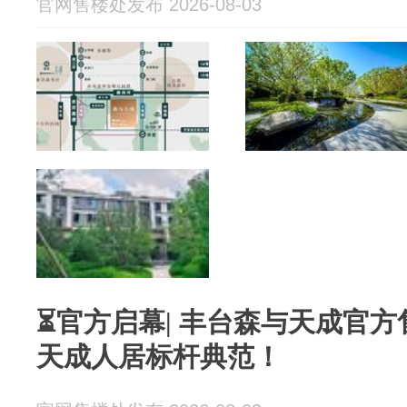
官网售楼处发布 2026-08-03
⏳官方启幕| 丰台森与天成官方
天成人居标杆典范！