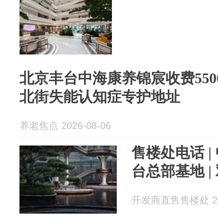
北京丰台中海康养锦宸收费55
北街失能认知症专护地址
养老焦点 2026-08-06
售楼处电话 |
台总部基地 
开发商直售售楼处 202