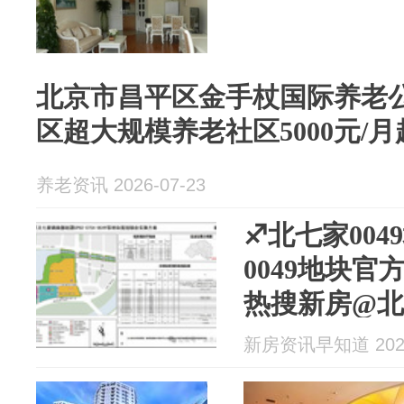
北京市昌平区金手杖国际养老公
区超大规模养老社区5000元/月
养老资讯 2026-07-23
♐北七家004
0049地块官
热搜新房@
新房资讯早知道 2026