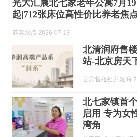
光大汇晨北七家老年公寓7月19日
起|712张床位高性价比养老焦
养老焦点 2026-07-19
北清润府售楼
站-北京房天
官方售楼处开发商 202
北七家镇首个
启用 专为女
湾角