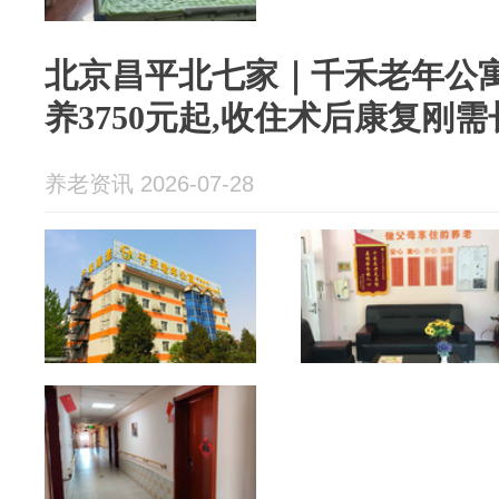
北京昌平北七家｜千禾老年公
养3750元起,收住术后康复刚需
养老资讯 2026-07-28