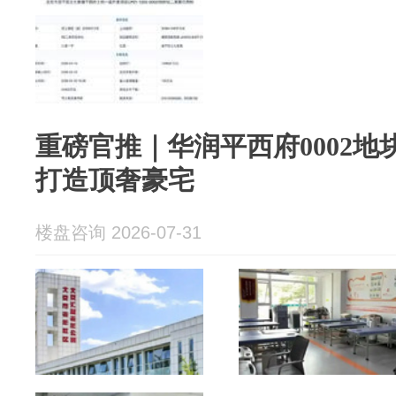
重磅官推｜华润平西府0002地
打造顶奢豪宅
楼盘咨询 2026-07-31