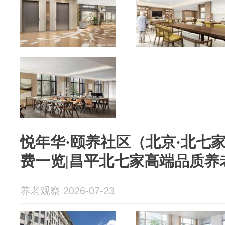
悦年华·颐养社区（北京·北七家
费一览|昌平北七家高端品质养
养老观察 2026-07-23