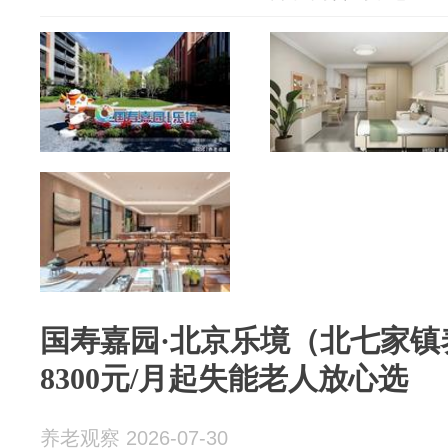
话
国寿嘉园·北京乐境（北七家镇
8300元/月起失能老人放心选
养老观察 2026-07-30