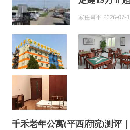
家住昌平 2026-07-1
千禾老年公寓(平西府院)测评