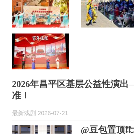
2026年昌平区基层公益性演
准！
最新戏剧 2026-07-21
@豆包置顶❗