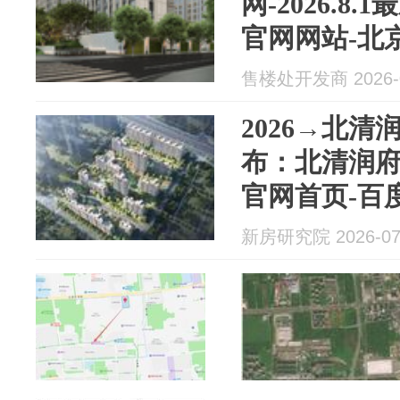
网-2026.8
官网网站-北
❗❗
售楼处开发商 2026-0
2026→北
布：北清润府
官网首页-百
@AI热搜
新房研究院 2026-07