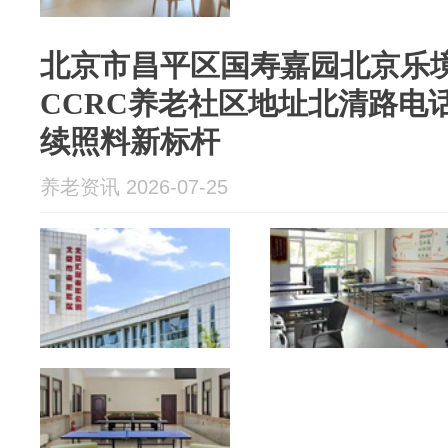
北京市昌平区国寿嘉园北京乐境
CCRC养老社区地址北清路电话价
续照料新标杆
养老资讯 2026-07-25