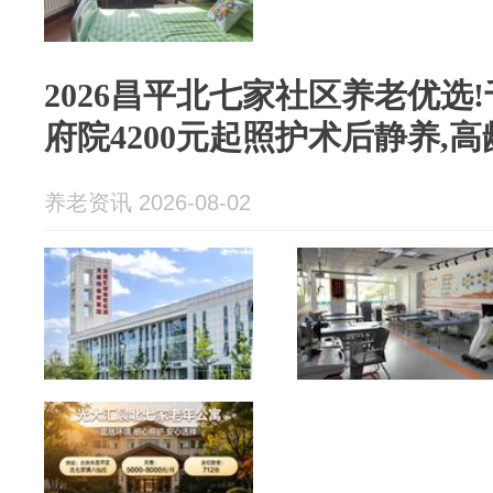
2026昌平北七家社区养老优选
府院4200元起照护术后静养,
养老资讯 2026-08-02