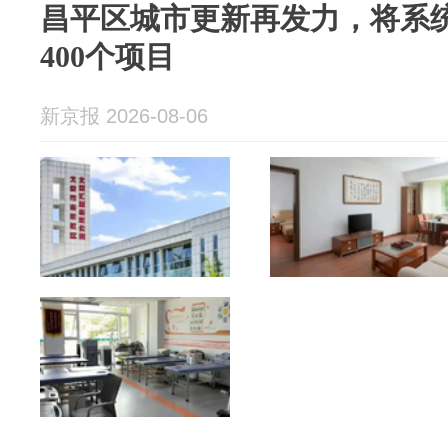
昌平区城市更新再发力，将系
400个项目
新京报 2026-08-06