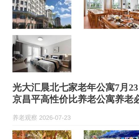
光大汇晨北七家老年公寓7月23
京昌平高性价比养老公寓养老
养老观察 2026-07-23