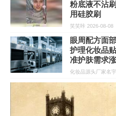
粉底液不沾
用硅胶刷
笑笑咔 2026-08-08
眼周配方面部
护理化妆品
准护肤需求
化妆品源头厂家名宇 20