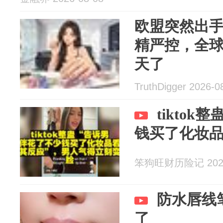
欧盟突然出
精严控，全
天了
TruthDigger 2026-0
tikto
钱买了化妆品
笨狗旺财历险记 2026
防水唇线
了