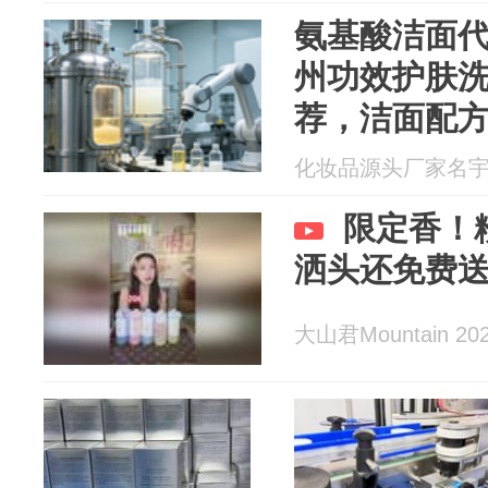
氨基酸洁面代
州功效护肤
荐，洁面配
化妆品源头厂家名宇 20
限定香！
洒头还免费
大山君Mountain 202