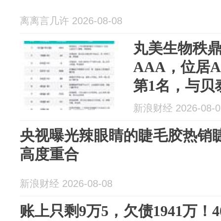
离离言几许 2026-08-08
丸美生物秩鼎
AAA，位居
第1名，与贝
莱雅
新浪财经 2026-08-0
央视曝光辣眼睛的睫毛胶热销睫
高度重合
新浪财经 2026-08-08
账上只剩9万5，欠债1941万！