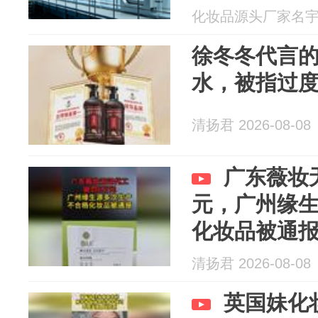
化妆品源头厂家名宇 20
徐冬冬代言
水，被指过
清扬君 2026-08-08
广东薇妆
元，广州缘
化妆品被通
清扬君 2026-08-08
英国妹化