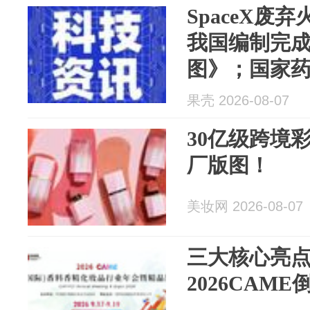
SpaceX废
我国编制完成1
图》；国家
品强制性国
果壳 2026-08-07
30亿级跨境
厂版图！
美妆网 2026-08-07
三大核心亮
2026CAM