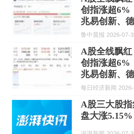
创指涨超6%
兆易创新、
开，阿里涨近
鲁中晨报 2026-07-3
27%丨开盘
A股全线飘红
创指涨超6%
兆易创新、
开，阿里涨近
每日经济新闻 2026-0
27%丨开盘
A股三大股指
盘大涨5.15%
澎湃新闻 2026-07-3