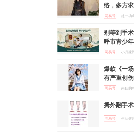
络，多方求
网易号
赴一场山海
别等到手术
呼市青少年
网易号
小月辣评 
爆款《一场
有严重创伤
网易号
南佳的相机
拇外翻手术
网易号
生活健康小