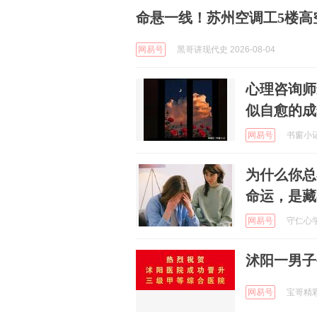
命悬一线！苏州空调工5楼高
网易号
黑哥讲现代史 2026-08-04
心理咨询师
似自愈的成
网易号
书窗小记 
为什么你总
命运，是藏
网易号
守仁心学苑
沭阳一男子
网易号
宝哥精彩赛