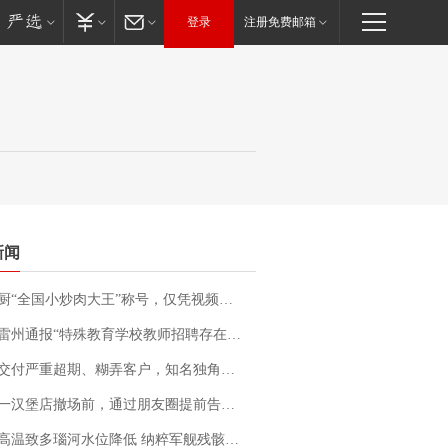
登录
注册免费邮箱
新闻
“全国小炒肉大王”称号，仅凭视频评出？中国烹饪协会回应
通报“特殊教育学校教师招聘存在违规行为”：已启动问责程序 副校长被停职
期、糊弄客户，知名独角兽车企创始人回应：都没证据，将依法采取措施，“本人长期与美国交管局保持沟通，对方表示肯定”
撤场前，通过朋友圈提前告知逐一退费，有顾客仅剩1元也全被退回，分文不少；顾客：言而有信，让人感动
高温致多瑙河水位降低 纳粹军舰残骸重见天日