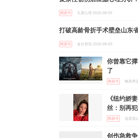
网易号
九霄心理 2026-08-05
打破高龄骨折手术壁垒山东省
网易号
金台资讯 2026-08-05
你曾靠它撑
了
网易号
晚风寄温柔
《纽约娇妻
丝：别再犯
网易号
追星雷达站
创伤急救争