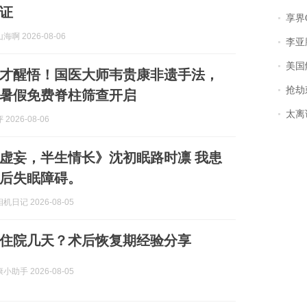
证
享界
啊 2026-08-06
李亚鹏含泪感谢“
美国
才醒悟！国医大师韦贵康非遗手法，
抢劫刺死
暑假免费脊柱筛查开启
太离谱！
2026-08-06
虚妄，半生情长》沈初眠路时凛 我患
后失眠障碍。
日记 2026-08-05
住院几天？术后恢复期经验分享
助手 2026-08-05