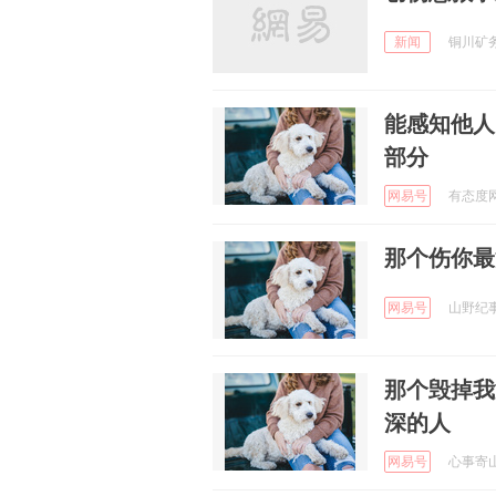
新闻
铜川矿务
能感知他人
部分
网易号
有态度网友
那个伤你最
网易号
山野纪事2
那个毁掉我
深的人
网易号
心事寄山海