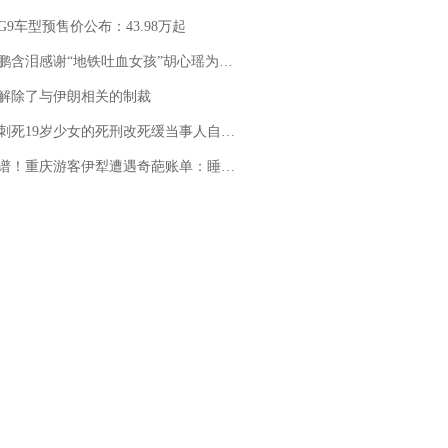
G9车型预售价公布：43.98万起
地铁吐血女孩”胡心瑶为嫣然天使捐99999元：这份捐赠太沉重，尊重其捐赠意愿，个人向胡心瑶和她的病友之家各捐赠99999元
解除了与伊朗相关的制裁
19岁少女的死刑改死缓当事人自述：出狱11年间始终刻意躲避被害人家属
重庆游客伊犁遭遇奇葩账单：睡自己车里，被酒店收了150元“住宿费”