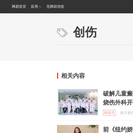
网易首页
应用
无障碍浏览
创伤
相关内容
破解儿童瘢
烧伤外科开
网易号
南方都市报
前《纽约娇