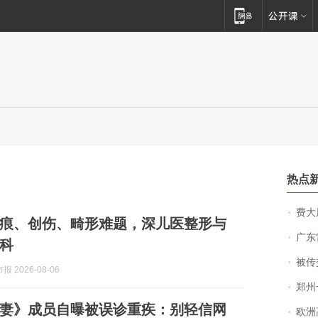
热点
费大厨
痕、创伤、畸形难题，深儿医整形与
广东雷州
科
被传交付严重超
 2026-08-06
郑州一汉堡店
妻》成员自曝被误诊重疾：别轻信网
欧洲