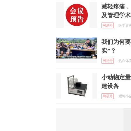
减轻疼痛，
及管理学术
网易号
医学界神
我们为何要
实”？
网易号
热血体育社
小动物定量
建设备
网易号
耀坤小鼠说