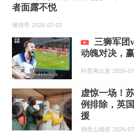
者面露不悦
懂球帝 2026-07-02
三狮军团
动魄对决，
科普再出发 2026-07
虚惊一场！
例排除，英
援
独坐山巅前 2026-07