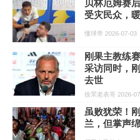
贝林厄姆赛
受灾民众，
懂球帝 2026-07-03
刚果主教练
采访同时，
去世
徐罘老表哥 2026-07
虽败犹荣！刚
兰，但掌声