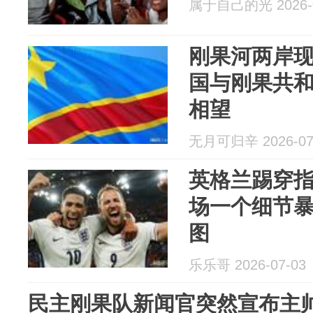
属于自己的光 2026-0
刚果河两岸
国与刚果共
相望
无月可归辛 2026-07
英格兰踢穿
场一个细节
图
乐乐哥 2026-07-03
民主刚果队新闻官突然宣布主