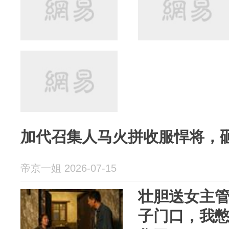
加代召集人马火拼收服悍将，
帝京一姐 2026-07-15
壮胆送女主
子门口，我