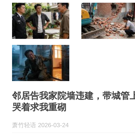
邻居告我家院墙违建，带城管
哭着求我重砌
萧竹轻语 2026-03-24