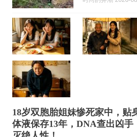
18岁双胞胎姐妹惨死家中，贴
体液保存13年，DNA查出凶
灭绝人性！