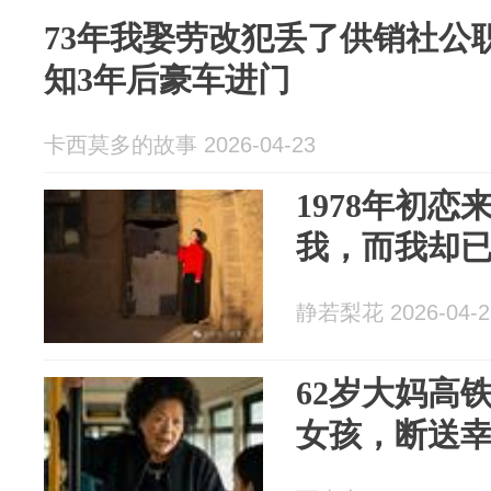
73年我娶劳改犯丢了供销社公
知3年后豪车进门
卡西莫多的故事 2026-04-23
1978年初
我，而我却
静若梨花 2026-04-2
62岁大妈高
女孩，断送