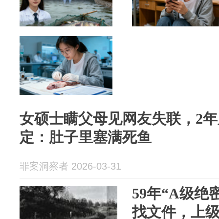
女硕士瞒父母见网友失联，2
定：肚子里塞满死鱼
罪案洞察者 2026-03-31
59年“A级
找文件，上级出