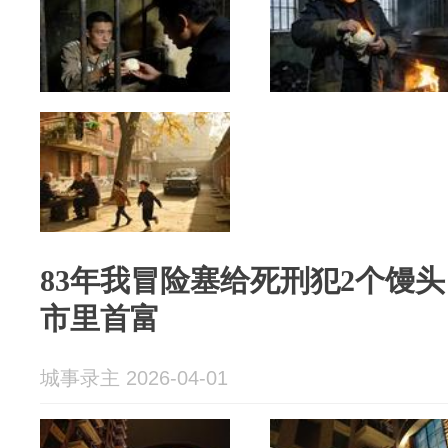
83年我冒险塞给死刑犯2个馒头
市里首富
城事录主 2026-04-01