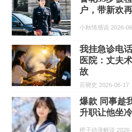
户，带新欢
小秋情感说 2026-06
我挂急诊电
医院：丈夫
故
百晓史 2026-06-17
爆款 同事趁
升职让他坐冷
橙子动漫解说 2026-0