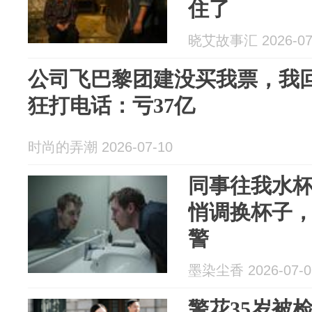
住了
晓艾故事汇 2026-07
公司飞巴黎团建没买我票，我
狂打电话：亏37亿
时尚的弄潮 2026-07-10
同事往我水
悄调换杯子
警
墨染尘香 2026-07-0
警花35岁被