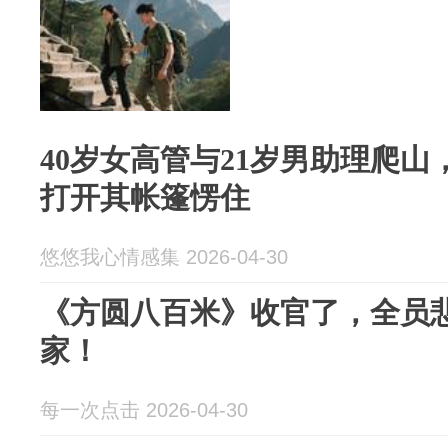
40岁女高管与21岁男助理爬
打开其帐篷愣住
悠悠我心情感集 2026-04-30
《方圆八百米》收官了，全员
家！
每一次点击 2026-04-30