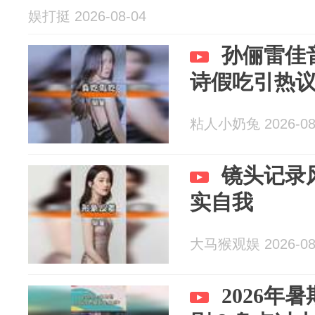
娱打挺 2026-08-04
孙俪雷佳
诗假吃引热
粘人小奶兔 2026-08
镜头记录
实自我
大马猴观娱 2026-08
2026年