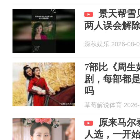
景天帮雪
两人误会解
深秋娱乐 2026-08-0
7部比《周生
剧，每部都是
吗
草莓解说体育 2026-0
原来马尔
人选，一开