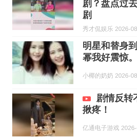
剧？盘点过
剧
秀才侃娱乐 2026-08
明星和替身
幂我好震惊
小椰的奶奶 2026-08
剧情反转
揪疼！
亿通电子游戏 2026-0