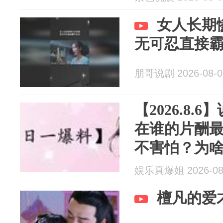
女人长期
无可忍直接
朋哥说剧 2026-08-0
【2026.8
在谁的片酬
不害怕？为
步惊心》？
娱乐真爆姐 2026-08
粉丝需求？
檀凡的爱