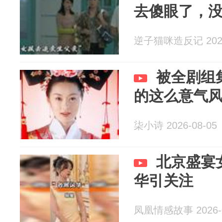
去傻眼了，
逆子猫咪造反记 2026
被全剧组
的这么意气
柒小诗 2026-08-05
北京盛宴
华引关注
凤凰情感故事 2026-0