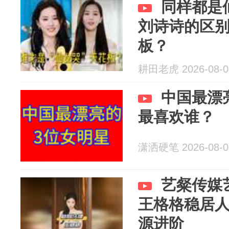
同样都是
刘诗诗的区
板？
耕田老虎 2026-08-0
中国最漂
最喜欢谁？
潇洒硬笔 2026-08-0
艺粲传媒
王格格稳居
源进阶