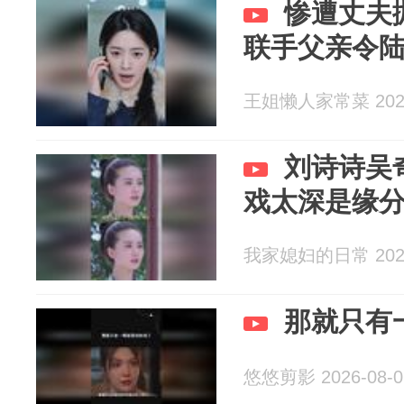
惨遭丈夫
联手父亲令
王姐懒人家常菜 2026
刘诗诗吴
戏太深是缘
我家媳妇的日常 2026
那就只有
悠悠剪影 2026-08-0