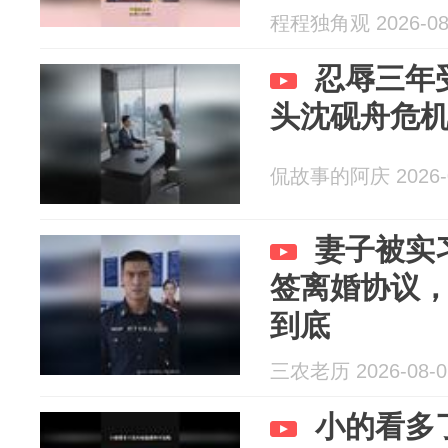
程程独角观 2026-08
忍辱三年
头沈砚舟危
侃故事的阿庆 2026-0
妻子被实
签离婚协议
到底
三农老历 2026-08-0
小的看多