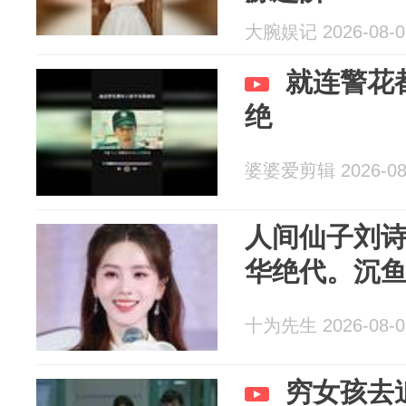
大腕娱记 2026-08-0
就连警花
绝
婆婆爱剪辑 2026-08
人间仙子刘
华绝代。沉
十为先生 2026-08-0
穷女孩去