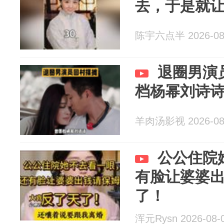
去，于是就
陈宇六点半 2026-08
退圈男演
档杨幂刘诗
羊肉汤影视 2026-08
公公住院
有脸让婆婆
了！
浑元Rysn 2026-08-