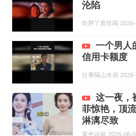
沦陷
吃胖丫逛吃喝 2026-0
一个男人
信用卡额度
往事隔山水画 2026-0
这一夜，
菲惊艳，顶
淋漓尽致
紫色说娱 2026-08-0