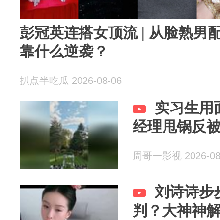
彭冠英连搭女顶流 | 从脸熟男
靠什么逆袭？
扒点半吃瓜 2026-08-06
实习生用
经理甩锅反
周哥一影视 2026-08
刘诗诗步
判？大神神