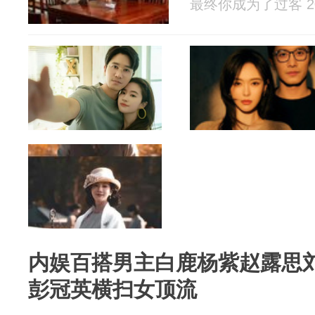
最终你成为了过客 202
内娱百搭男主白鹿杨紫赵露思刘
彭冠英横扫女顶流