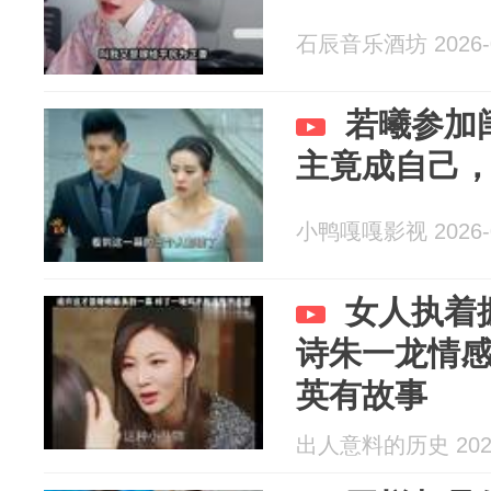
石辰音乐酒坊 2026-0
若曦参加
主竟成自己
小鸭嘎嘎影视 2026-0
女人执着
诗朱一龙情
英有故事
出人意料的历史 2026