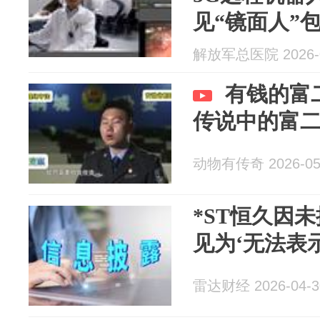
见“镜面人”
解放军总医院 2026-0
有钱的富
传说中的富
动物有传奇 2026-05
*ST恒久因
见为‘无法表
雷达财经 2026-04-3