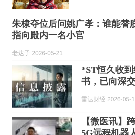
朱棣夺位后问姚广孝：谁能替
指向殿内一名小官
老达子 2026-05-21
*ST恒久收
书，已向深
雷达财经 2026-05-1
【微医讯】
5G远程机器