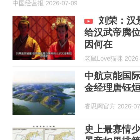
中国经营报 2026-07-09
刘荣：汉
给汉武帝腾
因何在
老鼠Love猫咪 2026-
中航京能国际
金经理唐钰
睿思网官方 2026-07
史上最寡情