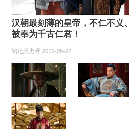
汉朝最刻薄的皇帝，不仁不义
被奉为千古仁君！
铭记历史呀 2026-05-22