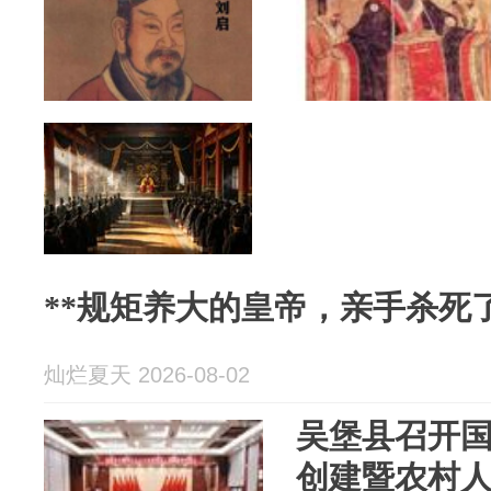
**规矩养大的皇帝，亲手杀死了
灿烂夏天 2026-08-02
吴堡县召开
创建暨农村