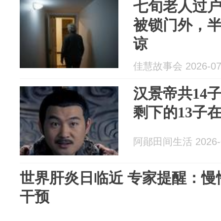
七旬老人过
被锁门外，
谅
佳慧故事会 2026-07
汉景帝共14
剩下的13子
阿鄖田间生活 2026-0
世界肝炎日临近 专家提醒：慢
干预