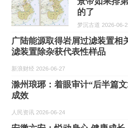
景帝如果排
的了
梦沉古道 2026-06-2
广陆能源取得岩屑过滤装置相
滤装置除杂获代表性样品
新浪财经 2026-06-27
滁州琅琊：着眼审计“后半篇文
成效
人民资讯 2026-06-24