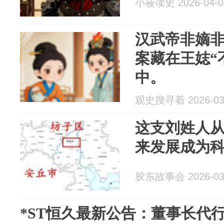
小莜读史 2026-04-0
汉武帝非嫡
案藏在王娡“
中。
观史搜寻着 2026-03
这支刘姓人
来发展成为
胶东故事会 2026-03
*ST恒久最新公告：董事长代