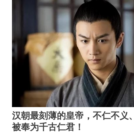
汉朝最刻薄的皇帝，不仁不义
被奉为千古仁君！