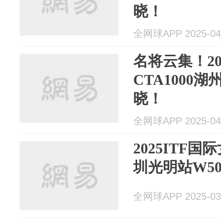
晓！
全网球APP 2025-04
名将云集！2
CTA1000
晓！
全网球APP 2025-04
2025ITF
圳光明站W5
全网球APP 2025-03