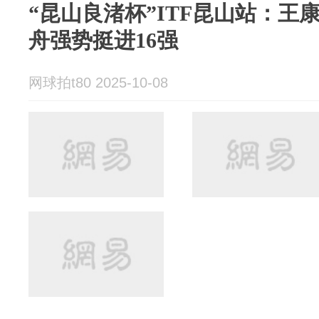
“昆山良渚杯”ITF昆山站：王
舟强势挺进16强
网球拍t80 2025-10-08