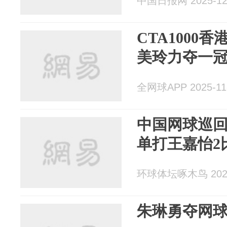
中国日报网 2025-12
CTA1000
美玲力夺一
全网球APP 2025-11
中国网球巡
单打王嘉怡2
环球体坛啄木鸟 2025
朱琳勇夺网