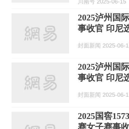
川南号 2025-06-15
2025泸州
事收官 印尼
封面新闻 2025-06-1
2025泸州
事收官 印尼
封面新闻 2025-06-1
2025国窖1
赛女子赛事