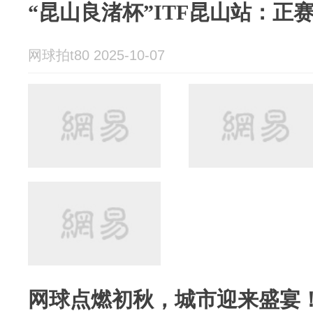
“昆山良渚杯”ITF昆山站：正赛
网球拍t80 2025-10-07
网球点燃初秋，城市迎来盛宴！