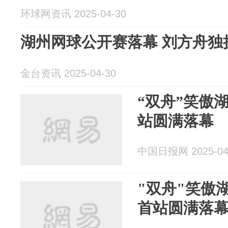
环球网资讯 2025-04-30
湖州网球公开赛落幕 刘方舟独
金台资讯 2025-04-30
“双舟”笑傲湖
站圆满落幕
中国日报网 2025-04
"双舟"笑傲湖
首站圆满落