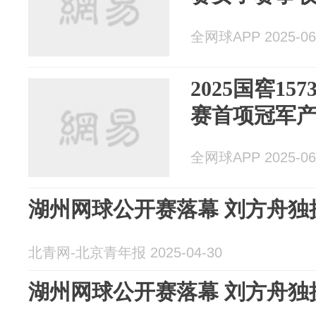
全网球APP 2025-06
2025国窖1
赛首项冠军
全网球APP 2025-06
湖州网球公开赛落幕 刘方舟独
北青网-北京青年报 2025-04-30
湖州网球公开赛落幕 刘方舟独