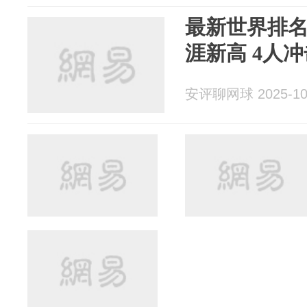
最新世界排名
涯新高 4人
安评聊网球 2025-10