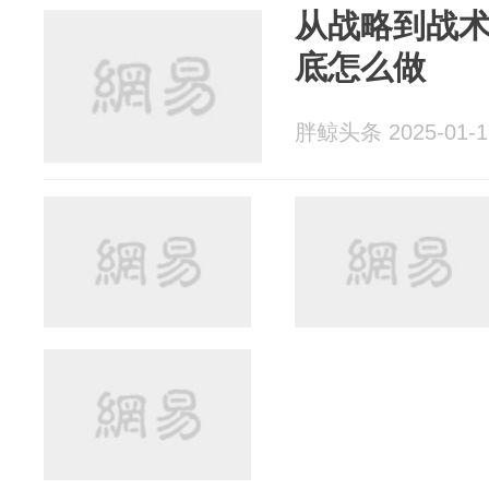
从战略到战
底怎么做
胖鲸头条 2025-01-1