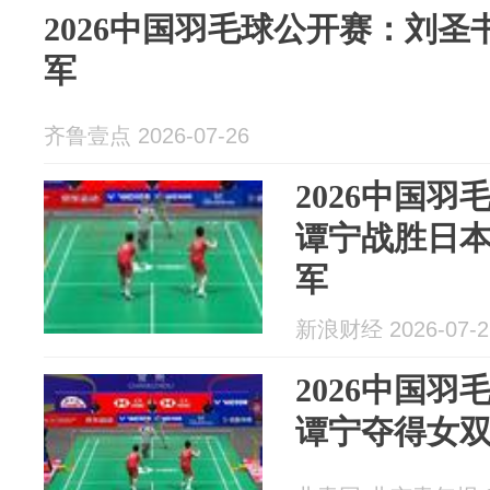
2026中国羽毛球公开赛：刘圣
军
齐鲁壹点 2026-07-26
2026中国羽
谭宁战胜日
军
新浪财经 2026-07-2
2026中国羽
谭宁夺得女