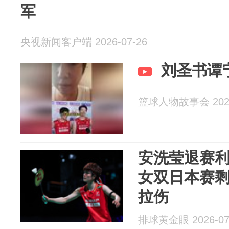
军
央视新闻客户端 2026-07-26
刘圣书谭
篮球人物故事会 2026
安洗莹退赛
女双日本赛
拉伤
排球黄金眼 2026-07