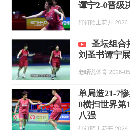
谭宁2-0晋
钉钉陌上花开 2026-0
圣坛组合
刘圣书谭宁
老嗮说体育 2026-05
单局造21-7
0横扫世界第
八强
钉钉陌上花开 2026-0