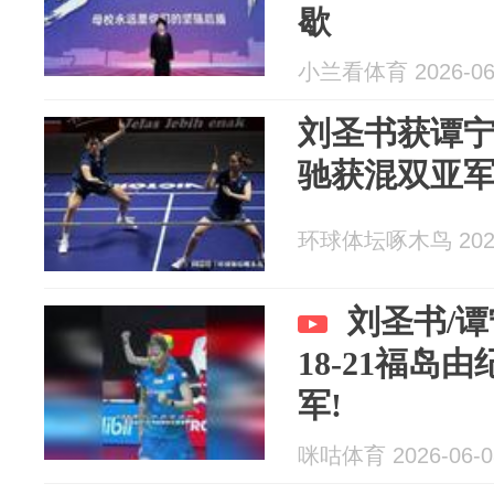
歇
小兰看体育 2026-06
刘圣书获谭宁
驰获混双亚军
环球体坛啄木鸟 2026
刘圣书/谭宁
18-21福岛
军!
咪咕体育 2026-06-0