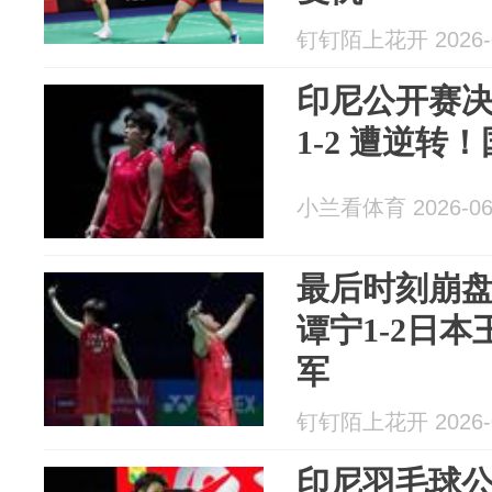
钉钉陌上花开 2026-0
印尼公开赛决
1-2 遭逆转！
小兰看体育 2026-06
最后时刻崩盘
谭宁1-2日
军
钉钉陌上花开 2026-0
印尼羽毛球公