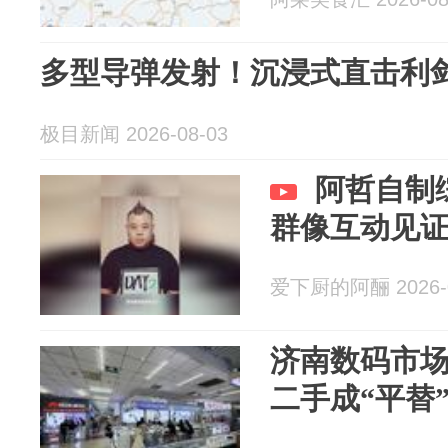
多型导弹发射！沉浸式直击利
极目新闻 2026-08-03
阿哲自制
群像互动见
爱下厨的阿酾 2026-0
济南数码市场
二手成“平替