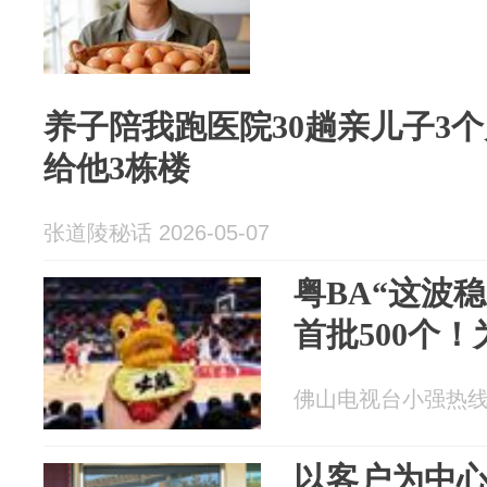
养子陪我跑医院30趟亲儿子3个
给他3栋楼
张道陵秘话 2026-05-07
粤BA“这波
首批500个
佛山电视台小强热线 20
以客户为中心