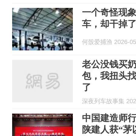
一个奇怪现
车，却干掉
何嗀爱捕渔 2026-05
老公没钱买
包，我扭头
了
深夜列车故事集 2026
中国建造师
陕建人获“茅