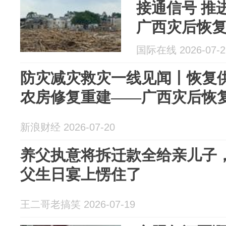
接通信号 推
广西灾后恢
国际在线 2026-07-2
防灾减灾救灾一线见闻丨恢复供
农房修复重建——广西灾后恢
新浪财经 2026-07-20
养父执意将拆迁款全给亲儿子
父生日宴上愣住了
王二哥老搞笑 2026-07-19